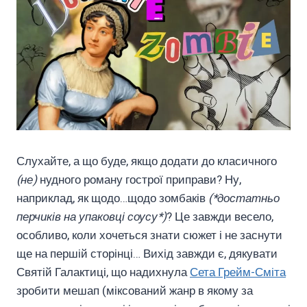
Слухайте, а що буде, якщо додати до класичного
(не)
нудного роману гострої приправи? Ну,
наприклад, як щодо…щодо зомбаків
(*достатньо
перчиків на упаковці соусу*)
? Це завжди весело,
особливо, коли хочеться знати сюжет і не заснути
ще на першій сторінці… Вихід завжди є, дякувати
Святій Галактиці, що надихнула
Сета Грейм-Сміта
зробити мешап (міксований жанр в якому за