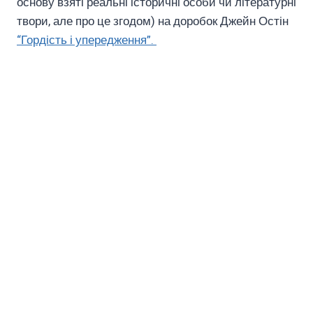
основу взяті реальні історичні особи чи літературні
твори, але про це згодом) на доробок Джейн Остін
“Гордість і упередження”.