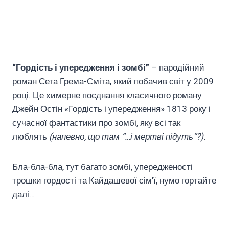
“Гордість і упередження і зомбі”
– пародійний
роман Сета Грема-Сміта, який побачив світ у 2009
році. Це химерне поєднання класичного роману
Джейн Остін «Гордість і упередження» 1813 року і
сучасної фантастики про зомбі, яку всі так
люблять
(напевно, що там “…і мертві підуть”?).
Бла-бла-бла, тут багато зомбі, упередженості
трошки гордості та Кайдашевої сім’ї, нумо гортайте
далі…