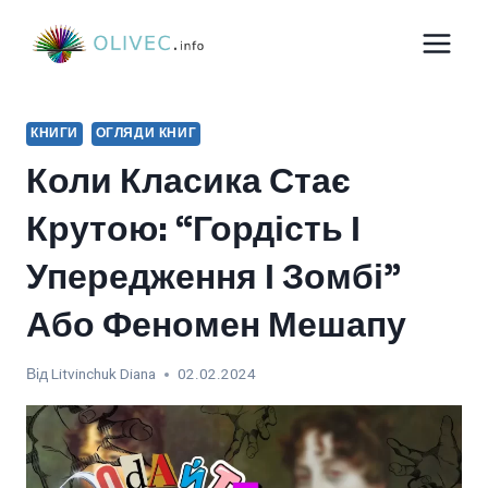
Перейти
до
вмісту
КНИГИ
ОГЛЯДИ КНИГ
Коли Класика Стає
Крутою: “Гордість І
Упередження І Зомбі”
Або Феномен Мешапу
Від
Litvinchuk Diana
02.02.2024