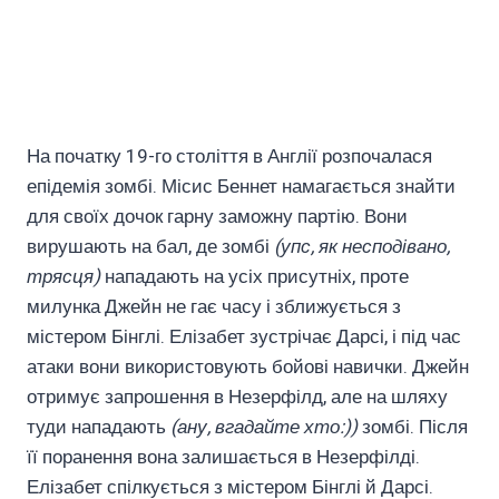
На початку 19-го століття в Англії розпочалася
епідемія зомбі. Місис Беннет намагається знайти
для своїх дочок гарну заможну партію. Вони
вирушають на бал, де зомбі
(упс, як несподівано,
трясця)
нападають на усіх присутніх, проте
милунка Джейн не гає часу і зближується з
містером Бінглі. Елізабет зустрічає Дарсі, і під час
атаки вони використовують бойові навички. Джейн
отримує запрошення в Незерфілд, але на шляху
туди нападають
(ану, вгадайте хто:))
зомбі. Після
її поранення вона залишається в Незерфілді.
Елізабет спілкується з містером Бінглі й Дарсі.