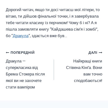
Дорогий читач, якщо ти досі читаєш мої літери, то
вітаю, ти дійшов фінальної точки, і я завербувала
тебе читати класику із перчиком! Чому б і ні? А я
пішла замовляти книгу “Кайдашева сім’я і зомбі”,
бо “
Дракула
“, здається вже був…
Навігація
ПОПЕРЕДНІЙ
ДАЛІ
Дракула —
Найкращі книги
Записів
суперкласика від
Стівена Кінґа. Вони
Брема Стокера після
вам точно
якої ви не захочете
сподобаються!
стати вампіром