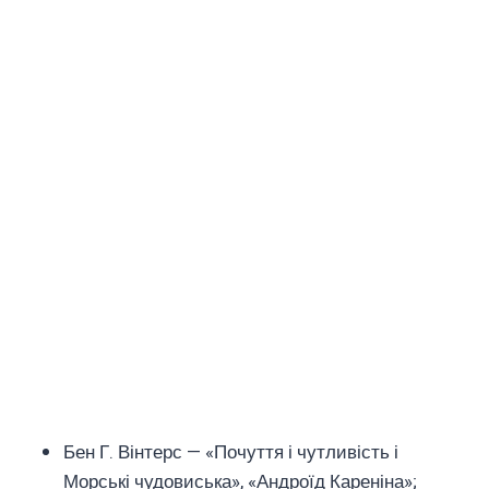
Бен Г. Вінтерс — «Почуття і чутливість і
Морські чудовиська», «Андроїд Кареніна»;