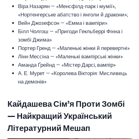
Віра Назарян — «Менсфілд-парк і мумії»,
«Нортенгерське абатство і янголи й дракони»;
Вейн Джозефсон — «Емма і вампіри».
Білл Чолгош — «Пригоди Гекльберрі Фінна і
зомбі Джима»
Портер Гренд — «Маленькі жінки й перевертні»
Лінн Мессіна — «Маленькі вампірські жінки»
Аманда Ґрейнд — «Містер Дарсі, вампір»
А. Е. Мурет — «Королева Вікторія: Мисливець
на демонів»
Кайдашева Сім’я Проти Зомбі
— Найкращий Український
Літературний Мешап