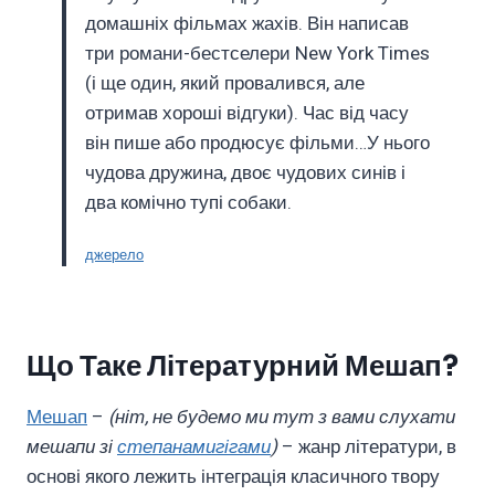
домашніх фільмах жахів. Він написав
три романи-бестселери New York Times
(і ще один, який провалився, але
отримав хороші відгуки). Час від часу
він пише або продюсує фільми…У нього
чудова дружина, двоє чудових синів і
два комічно тупі собаки.
джерело
Що Таке Літературний Мешап?
Мешап
–
(ніт, не будемо ми тут з вами слухати
мешапи зі
степанамигігами
)
– жанр літератури, в
основі якого лежить інтеграція класичного твору