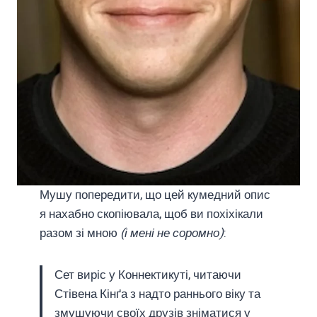
Мушу попередити, що цей кумедний опис
я нахабно скопіювала, щоб ви похіхікали
разом зі мною
(і мені не соромно)
:
Сет виріс у Коннектикуті, читаючи
Стівена Кінґа з надто раннього віку та
змушуючи своїх друзів зніматися у