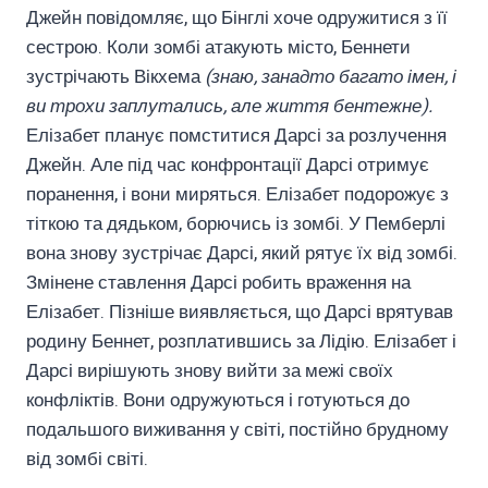
Джейн повідомляє, що Бінглі хоче одружитися з її
сестрою. Коли зомбі атакують місто, Беннети
зустрічають Вікхема
(знаю, занадто багато імен, і
ви трохи заплутались, але життя бентежне).
Елізабет планує помститися Дарсі за розлучення
Джейн. Але під час конфронтації Дарсі отримує
поранення, і вони миряться. Елізабет подорожує з
тіткою та дядьком, борючись із зомбі. У Пемберлі
вона знову зустрічає Дарсі, який рятує їх від зомбі.
Змінене ставлення Дарсі робить враження на
Елізабет. Пізніше виявляється, що Дарсі врятував
родину Беннет, розплатившись за Лідію. Елізабет і
Дарсі вирішують знову вийти за межі своїх
конфліктів. Вони одружуються і готуються до
подальшого виживання у світі, постійно брудному
від зомбі світі.