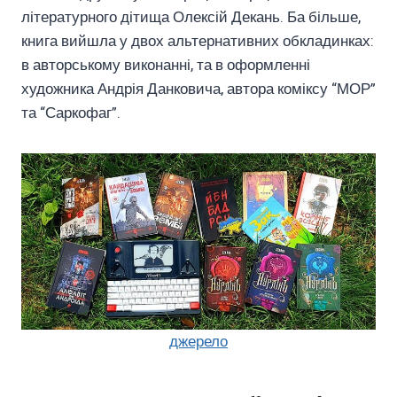
літературного дітища Олексій Декань. Ба більше,
книга вийшла у двох альтернативних обкладинках:
в авторському виконанні, та в оформленні
художника Андрія Данковича, автора коміксу “МОР”
та “Саркофаг”.
джерело