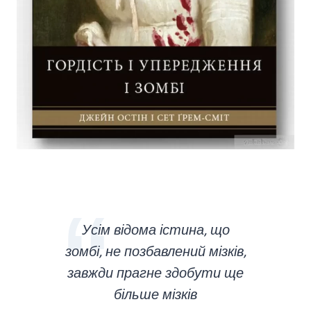
Усім відома істина, що
зомбі, не позбавлений мізків,
завжди прагне здобути ще
більше мізків