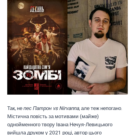
Так, не
пес Патрон vs Nirvanna
, але теж непогано.
Містична повість за мотивами (майже)
однойменного твору Івана Нечуя-Левицького
вийшла друком у 2021 році, автор цього