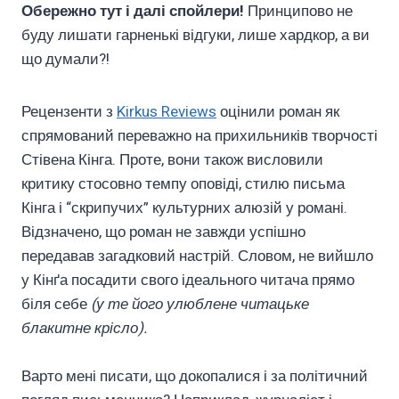
Обережно тут і далі спойлери!
Принципово не
буду лишати гарненькі відгуки, лише хардкор, а ви
що думали?!
Рецензенти з
Kirkus Reviews
оцінили роман як
спрямований переважно на прихильників творчості
Стівена Кінга. Проте, вони також висловили
критику стосовно темпу оповіді, стилю письма
Кінга і “скрипучих” культурних алюзій у романі.
Відзначено, що роман не завжди успішно
передавав загадковий настрій. Словом, не вийшло
у Кінґа посадити свого ідеального читача прямо
біля себе
(у те його улюблене читацьке
блакитне крісло).
Варто мені писати, що докопалися і за політичний