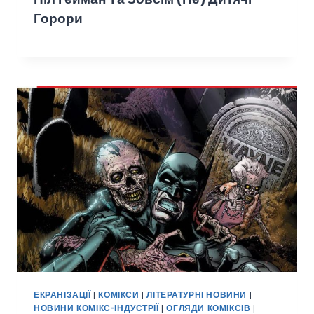
Горори
ЕКРАНІЗАЦІЇ
|
КОМІКСИ
|
ЛІТЕРАТУРНІ НОВИНИ
|
НОВИНИ КОМІКС-ІНДУСТРІЇ
|
ОГЛЯДИ КОМІКСІВ
|