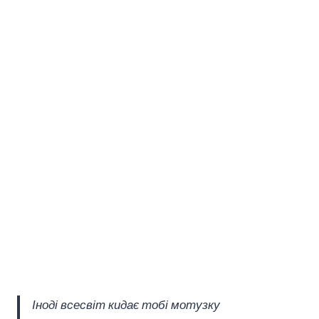
Іноді всесвіт кидає тобі мотузку