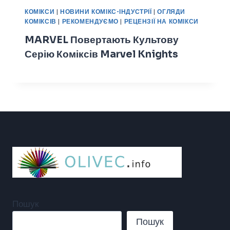
КОМІКСИ
|
НОВИНИ КОМІКС-ІНДУСТРІЇ
|
ОГЛЯДИ
КОМІКСІВ
|
РЕКОМЕНДУЄМО
|
РЕЦЕНЗІЇ НА КОМІКСИ
MARVEL Повертають Культову
Серію Коміксів Marvel Knights
Пошук
Пошук