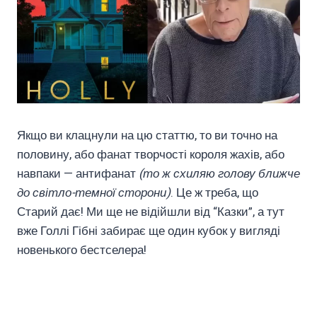
Якщо ви клацнули на цю статтю, то ви точно на
половину, або фанат творчості короля жахів, або
навпаки — антифанат
(то ж схиляю голову ближче
до світло-темної сторони)
. Це ж треба, що
Старий дає! Ми ще не відійшли від “Казки”, а тут
вже Голлі Гібні забирає ще один кубок у вигляді
новенького бестселера!