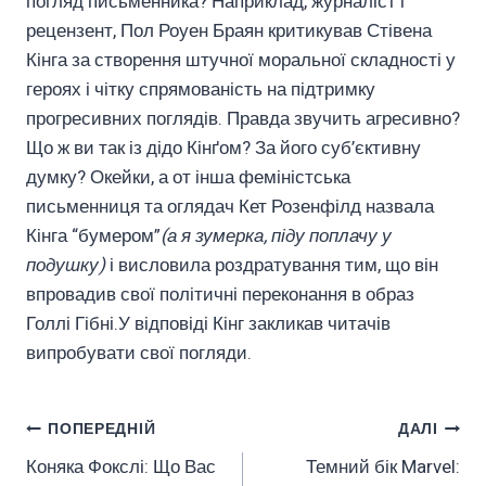
погляд письменника? Наприклад, журналіст і
рецензент, Пол Роуен Браян критикував Стівена
Кінга за створення штучної моральної складності у
героях і чітку спрямованість на підтримку
прогресивних поглядів. Правда звучить агресивно?
Що ж ви так із дідо Кінґом? За його суб’єктивну
думку? Окейки, а от інша феміністська
письменниця та оглядач Кет Розенфілд назвала
Кінга “бумером”
(а я зумерка, піду поплачу у
подушку)
і висловила роздратування тим, що він
впровадив свої політичні переконання в образ
Голлі Гібні.У відповіді Кінг закликав читачів
випробувати свої погляди.
Навігація
ПОПЕРЕДНІЙ
ДАЛІ
Коняка Фокслі: Що Вас
Темний бік Marvel:
Записів