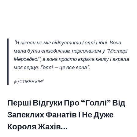
“Я ніколи не міг відпустити Голлі Гібні. Вона
мала бути епізодичним персонажем у “Містері
Мерседесі”, а вона просто вкрала книгу і вкрала
моє серце. Голлі — це все вона”.
(с) СТІВЕН КІНҐ
Перші Відгуки Про “Голлі” Від
Запеклих Фанатів І Не Дуже
Короля Жахів…