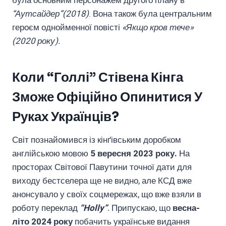
була основним персонажем другого плану в
“Аутсайдер”(2018)
. Вона також була центральним
героєм однойменної повісті
«Якщо кров тече»
(2020 року).
Коли “Голлі” Стівена Кінга
Зможе Офіційно Опинитися У
Руках Українців?
Світ познайомився із кінґівським доробком
англійською мовою
5 вересня 2023 року.
На
просторах Світової Павутини точної дати для
виходу бестселера ще не видно, але КСД вже
анонсувало у своїх соцмережах, що вже взяли в
роботу переклад
“Holly”
.
Припускаю, що
весна-
літо 2024 року
побачить українське видання