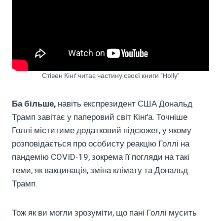
Стівен Кінґ читає частину своєї книги “Holly”
Ба більше,
навіть експрезидент США Дональд
Трамп завітає у паперовий світ Кінґа. Точніше
Голлі міститиме додатковий підсюжет, у якому
розповідається про особисту реакцію Голлі на
пандемію COVID-19, зокрема її погляди на такі
теми, як вакцинація, зміна клімату та Дональд
Трамп.
Тож як ви могли зрозуміти, що пані Голлі мусить