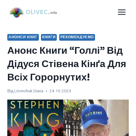
Перейти
до
вмісту
АНОНСИ КНИГ
КНИГИ
РЕКОМЕНДУЄМО
Анонс Книги “Голлі” Від
Дідуся Стівена Кінґа Для
Всіх Горорнутих!
Від
Litvinchuk Diana
24.10.2023