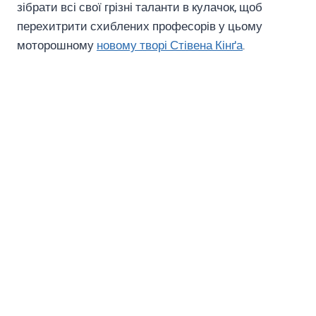
зібрати всі свої грізні таланти в кулачок, щоб
перехитрити схиблених професорів у цьому
моторошному
новому творі Стівена Кінґа
.