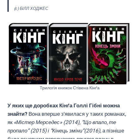
(с) БІЛЛ ХОДЖЕС
Трилогія книжок Стівена Кінґа
У яких ще доробках Кінґа Голлі Гібні можна
знайти?
Вона вперше з’явилася у таких романах,
як
«Містер Мерседес» (2014), “Що впало, те
пропало” (2015) і “Кінець зміни”(2016)
, а пізніше