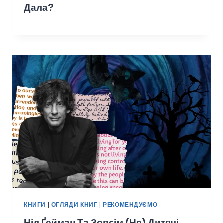
Дала?
КНИГИ
|
ОГЛЯДИ КНИГ
|
РЕКОМЕНДУЄМО
Ніл Ґейман Та Зовсім (не) Дитячі