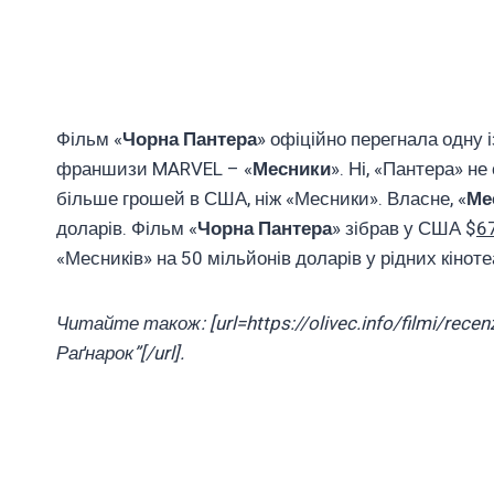
Фільм «
Чорна Пантера
» офіційно перегнала одну
франшизи MARVEL – «
Месники
». Ні, «Пантера» н
більше грошей в США, ніж «Месники». Власне, «
Ме
доларів. Фільм «
Чорна Пантера
» зібрав у США $
6
«Месників» на 50 мільйонів доларів у рідних кіноте
Читайте також: [url=https://olivec.info/filmi/recen
Раґнарок”[/url].