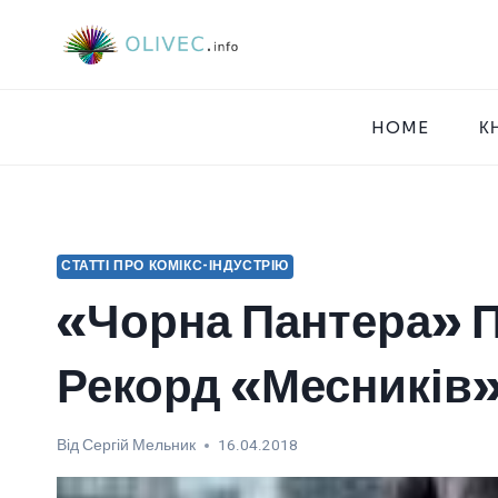
Перейти
до
вмісту
HOME
К
СТАТТІ ПРО КОМІКС-ІНДУСТРІЮ
«Чорна Пантера» 
Рекорд «Месників
Від
Сергій Мельник
16.04.2018