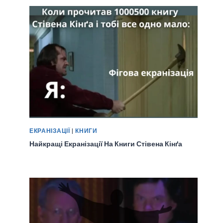
ЕКРАНІЗАЦІЇ
|
КНИГИ
Найкращі Екранізації На Книги Стівена Кінґа