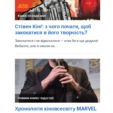
10 Найкращих Повнометражних
Мультфільмів DC