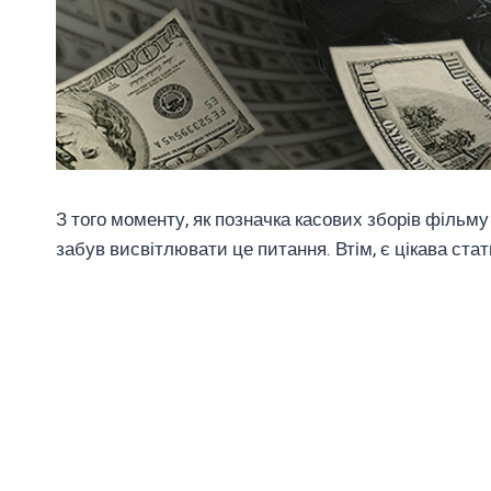
З того моменту, як позначка касових зборів фільму
забув висвітлювати це питання. Втім, є цікава стат