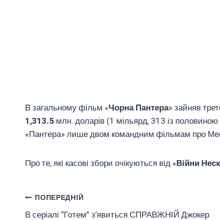
В загальному фільм «
Чорна Пантера
» зайняв тре
1,313.5
млн. доларів (1 мільярд, 313 із половиною
«Пантера» лише двом командним фільмам про Мес
Про те, які касові збори очікуються від «
Війни Неск
Навігація
ПОПЕРЕДНІЙ
В серіалі “Готем” з’явиться СПРАВЖНІЙ Джокер