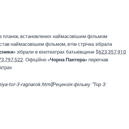
 із планок, встановлених наймасовішим фільмом
е став наймасовішим фільмом, втім стрічка зібрала
сники
» зібрали в кінотеатрах батьківщини $
623,357,910
73,797,522
. Офіційно «
Чорна Пантера
» перегнав
атрах.
ziya-tor-3-ragnarok.html]Рецензія фільму “Тор 3: