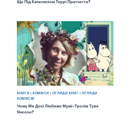
Що Під Капелюхом Террі Пратчетта?
КНИГИ
|
КОМІКСИ
|
ОГЛЯДИ КНИГ
|
ОГЛЯДИ
КОМІКСІВ
Чому Ми Досі Любимо Мумі-Тролів Туве
Янссон?