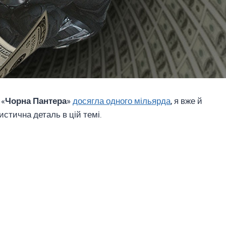
 «
Чорна Пантера
»
досягла одного мільярда
, я вже й
истична деталь в цій темі.