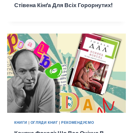
Стівена Кінґа Для Всіх Горорнутих!
КНИГИ
|
ОГЛЯДИ КНИГ
|
РЕКОМЕНДУЄМО