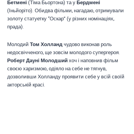
Бетмені
(Тіма Бьортона) та у
Бердмені
(Іньйоріто). Обидва фільми, нагадаю, отримували
золоту статуетку “Оскар” (у різних номінаціях,
прада).
Молодий
Том Холланд
чудово виконав роль
недосвічченого, ще зовсім молодого супергероя.
Роберт Дауні Молодший
хоч і наповнив фільм
своєю харизмою, одіяло на себе не тягнув,
дозволивши Холланду проявити себе у всій своїй
акторській красі.