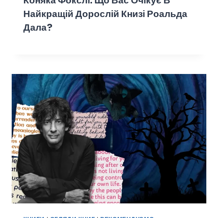
Коняка Фокслі: Що Вас Очікує В
Найкращій Дорослій Книзі Роальда
Дала?