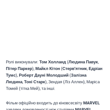
Ролі виконували:
Том Холланд
(
Людина Павук
,
Пітер Паркер
),
Майкл Кітон
(
Стерв’ятник
,
Едріан
Тумс
),
Роберт Дауні Молодший
(
Залізна
Людина
,
Тоні Старк
), Зендая (Ліз Аллен), Маріса
Томей (тітка Мей), та інші.
Фільм офіційно входить до кіновсесвіту
MARVEL
завдяки домовленості між студіями
MARVEL