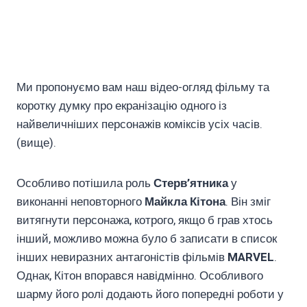
Ми пропонуємо вам наш відео-огляд фільму та
коротку думку про екранізацію одного із
найвеличніших персонажів коміксів усіх часів.
(вище).
Особливо потішила роль
Стерв’ятника
у
виконанні неповторного
Майкла Кітона
. Він зміг
витягнути персонажа, котрого, якщо б грав хтось
інший, можливо можна було б записати в список
інших невиразних антагоністів фільмів
MARVEL
.
Однак, Кітон впорався навідмінно. Особливого
шарму його ролі додають його попередні роботи у