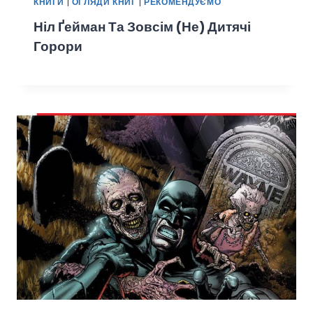
КНИГИ
|
ОГЛЯДИ КНИГ
|
РЕКОМЕНДУЄМО
Ніл Ґейман Та Зовсім (не) Дитячі
Горори