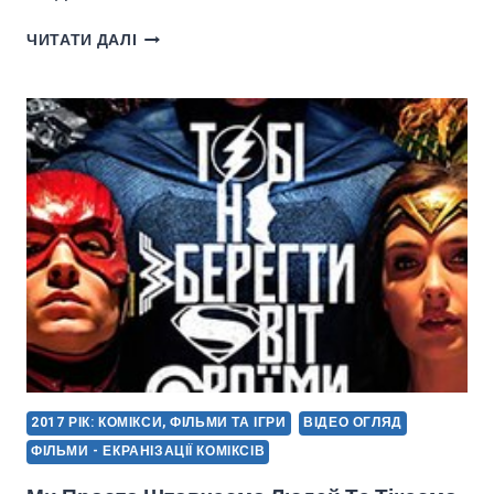
КАСОВІ
ЧИТАТИ ДАЛІ
ЗБОРИ
ЛІГИ
СПРАВЕДЛИВОСТІ,
ТА
ЯК
ВОНИ
ВПЛИНУТЬ
НА
КІНОВСЕСВІТ
DC
2017 РІК: КОМІКСИ, ФІЛЬМИ ТА ІГРИ
ВІДЕО ОГЛЯД
ФІЛЬМИ - ЕКРАНІЗАЦІЇ КОМІКСІВ