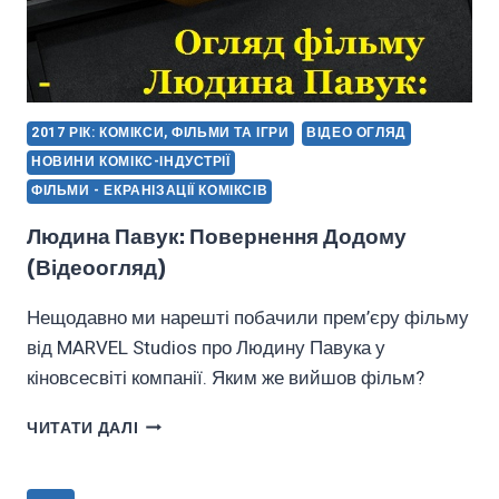
2017 РІК: КОМІКСИ, ФІЛЬМИ ТА ІГРИ
ВІДЕО ОГЛЯД
НОВИНИ КОМІКС-ІНДУСТРІЇ
ФІЛЬМИ - ЕКРАНІЗАЦІЇ КОМІКСІВ
Людина Павук: Повернення Додому
(відеоогляд)
Нещодавно ми нарешті побачили прем’єру фільму
від MARVEL Studios про Людину Павука у
кіновсесвіті компанії. Яким же вийшов фільм?
ЛЮДИНА
ЧИТАТИ ДАЛІ
ПАВУК:
ПОВЕРНЕННЯ
ДОДОМУ