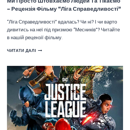
Ми Просто Штовхаємо Людей Та Тікаємо
– Рецензія Фільму “Ліга Справедливості”
“Ліга Справедливості” вдалась? Чи ні? І чи варто
дивитись на неї під призмою “Месників”? Читайте
в нашій рецензії фільму.
МИ
ЧИТАТИ ДАЛІ
ПРОСТО
ШТОВХАЄМО
ЛЮДЕЙ
ТА
ТІКАЄМО
–
РЕЦЕНЗІЯ
ФІЛЬМУ
“ЛІГА
СПРАВЕДЛИВОСТІ”