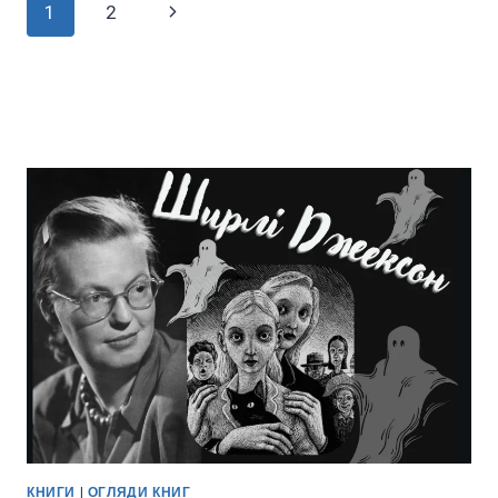
Навігація
Наступна
1
2
(ВІДЕООГЛЯД)
За
сторінка
Сторінками
КНИГИ
|
ОГЛЯДИ КНИГ