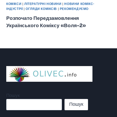
КОМІКСИ
|
ЛІТЕРАТУРНІ НОВИНИ
|
НОВИНИ КОМІКС-
ІНДУСТРІЇ
|
ОГЛЯДИ КОМІКСІВ
|
РЕКОМЕНДУЄМО
Розпочато Передзамовлення
Українського Коміксу «Воля-2»
Пошук
Пошук