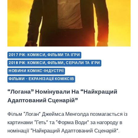
2017 РІК: КОМІКСИ, ФІЛЬМИ ТА ІГРИ
2018 РІК: КОМІКСИ, ФІЛЬМИ, СЕРІАЛИ ТА ІГРИ
НОВИНИ КОМІКС-ІНДУСТРІЇ
ФІЛЬМИ - ЕКРАНІЗАЦІЇ КОМІКСІВ
“Логана” Номінували На “Найкращий
Адаптований Сценарій”
Фільм “Логан” Джеймса Менголда позмагається із
картинами “Геть” та “Форма Води” за нагороду в
номінації “Найкращий Адаптований Сценарій”.