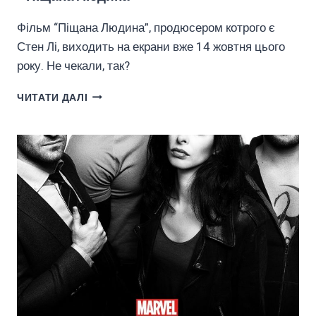
Фільм “Піщана Людина”, продюсером котрого є
Стен Лі, виходить на екрани вже 14 жовтня цього
року. Не чекали, так?
СТЕН
ЧИТАТИ ДАЛІ
ЛІ
СТАВ
ПРОДЮСЕРОМ
ФІЛЬМУ
«ПІЩАНА
ЛЮДИНА»