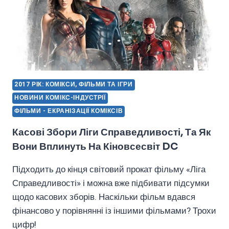
2017 РІК: КОМІКСИ, ФІЛЬМИ ТА ІГРИ
НОВИНИ КОМІКС-ІНДУСТРІЇ
ФІЛЬМИ - ЕКРАНІЗАЦІЇ КОМІКСІВ
Касові Збори Ліги Справедливості, Та Як
Вони Вплинуть На Кіновсесвіт DC
Підходить до кінця світовий прокат фільму «Ліга
Справедливості» і можна вже підбивати підсумки
щодо касових зборів. Наскільки фільм вдався
фінансово у порівнянні із іншими фільмами? Трохи
цифр!