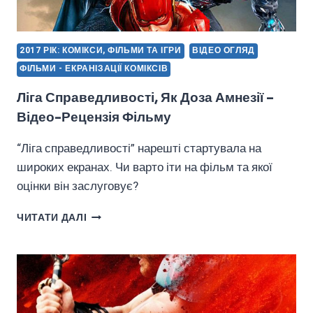
2017 РІК: КОМІКСИ, ФІЛЬМИ ТА ІГРИ
ВІДЕО ОГЛЯД
ФІЛЬМИ - ЕКРАНІЗАЦІЇ КОМІКСІВ
Ліга Справедливості, Як Доза Амнезії –
Відео-Рецензія Фільму
“Ліга справедливості” нарешті стартувала на
широких екранах. Чи варто іти на фільм та якої
оцінки він заслуговує?
ЛІГА
ЧИТАТИ ДАЛІ
СПРАВЕДЛИВОСТІ,
ЯК
ДОЗА
АМНЕЗІЇ
–
ВІДЕО-