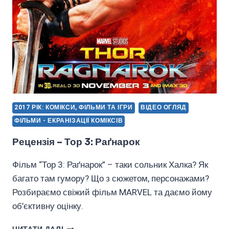
РЕЦЕНЗІЯ
ФІЛЬМУ
2017 РІК: КОМІКСИ, ФІЛЬМИ ТА ІГРИ
ВІДЕО ОГЛЯД
ФІЛЬМИ - ЕКРАНІЗАЦІЇ КОМІКСІВ
Рецензія – Тор 3: Раґнарок
Фільм “Тор 3: Раґнарок” – таки сольник Халка? Як
багато там гумору? Що з сюжетом, персонажами?
Розбираємо свіжий фільм MARVEL та даємо йому
об’єктивну оцінку.
РЕЦЕНЗІЯ