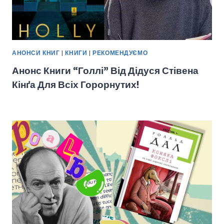
АНОНСИ КНИГ
|
КНИГИ
|
РЕКОМЕНДУЄМО
Анонс Книги “Голлі” Від Дідуся Стівена
Кінґа Для Всіх Горорнутих!