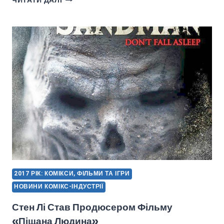
ЧИТАТИ ДАЛІ
–
ТОР
3:
РАҐНАРОК
2017 РІК: КОМІКСИ, ФІЛЬМИ ТА ІГРИ
НОВИНИ КОМІКС-ІНДУСТРІЇ
Стен Лі Став Продюсером Фільму
«Піщана Людина»