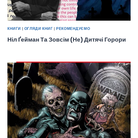
КНИГИ
|
ОГЛЯДИ КНИГ
|
РЕКОМЕНДУЄМО
Ніл Ґейман Та Зовсім (не) Дитячі Горори