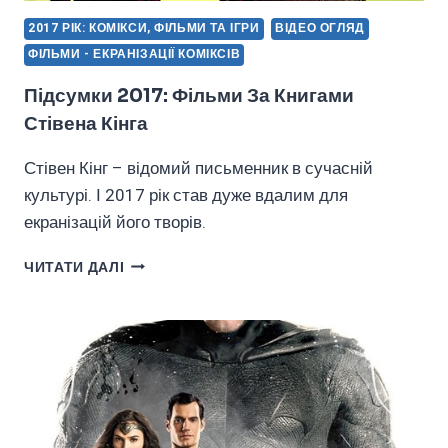
2017 РІК: КОМІКСИ, ФІЛЬМИ ТА ІГРИ
ВІДЕО ОГЛЯД
ФІЛЬМИ - ЕКРАНІЗАЦІЇ КОМІКСІВ
Підсумки 2017: Фільми За Книгами
Стівена Кінга
Стівен Кінг – відомий письменник в сучасній
культурі. І 2017 рік став дуже вдалим для
екранізацій його творів.
ПІДСУМКИ
ЧИТАТИ ДАЛІ
2017:
ФІЛЬМИ
ЗА
КНИГАМИ
СТІВЕНА
КІНГА