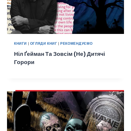
КНИГИ
|
ОГЛЯДИ КНИГ
|
РЕКОМЕНДУЄМО
Ніл Ґейман Та Зовсім (не) Дитячі
Горори