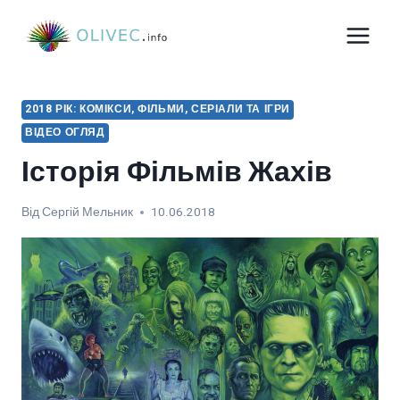
Перейти
до
вмісту
2018 РІК: КОМІКСИ, ФІЛЬМИ, СЕРІАЛИ ТА ІГРИ
ВІДЕО ОГЛЯД
Історія Фільмів Жахів
Від
Сергій Мельник
10.06.2018