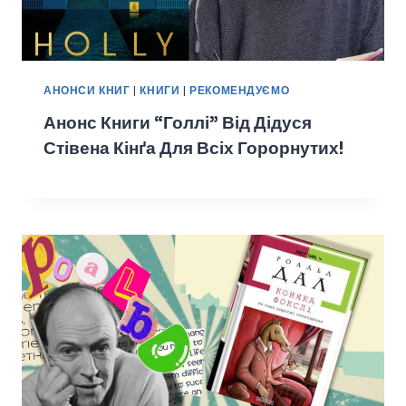
АНОНСИ КНИГ
|
КНИГИ
|
РЕКОМЕНДУЄМО
Анонс Книги “Голлі” Від Дідуся
Стівена Кінґа Для Всіх Горорнутих!