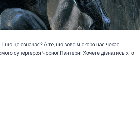
 І що це означає? А те, що зовсім скоро нас чекає
омого супергероя Чорної Пантери! Хочете дізнатись хто