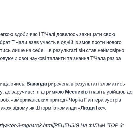
легкою здобиччю і Т’Чалі довелось захищати свою
брат Т’Чали взяв участь в одній із змов проти нового
сь лише на себе – в результаті він став неймовірно
совуючи свої наукові таланти та знання Т’Чала раз за
ахищаючись,
Ваканда
риречена в результаті зламатись
ику, де заручився підтримкою
Месників
і навіть увійшов до
і своїх «американських пригод» Чорна Пантера зустрів
акож відому як Шторм із команди «
Люди Ікс
».
enziya-tor-3-ragnarok.html]РЕЦЕНЗІЯ НА ФІЛЬМ “ТОР 3: