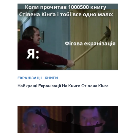
ЕКРАНІЗАЦІЇ
|
КНИГИ
Найкращі Екранізації На Книги Стівена Кінґа