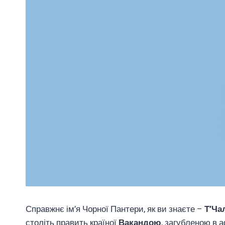
Справжнє ім’я Чорної Пантери, як ви знаєте –
Т’Ча
століть править країної
Вакандою
, загубленою в 