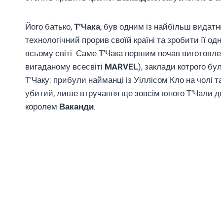
Його батько,
Т’Чака
, був одним із найбільш видатни
технологічний прорив своїй країні та зробити її од
всьому світі. Саме Т’Чака першим почав виготовле
вигаданому всесвіті
MARVEL
), заклади котрого бу
Т’Чаку: прибули найманці із Уіллісом Кло на чолі
убитий, лише втручання ще зовсім юного Т’Чали до
королем
Ваканди
.