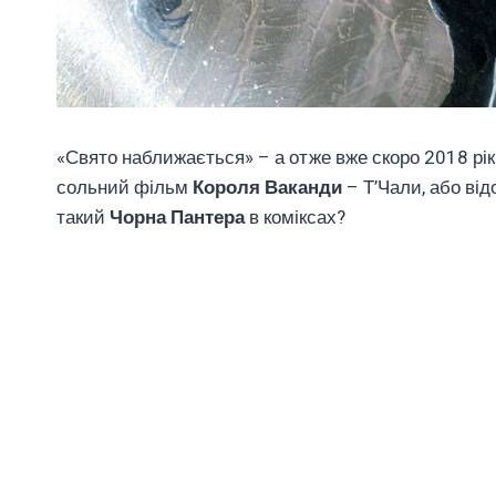
«Свято наближається» – а отже вже скоро 2018 рік.
сольний фільм
Короля Ваканди
– Т’Чали, або від
такий
Чорна Пантера
в коміксах?