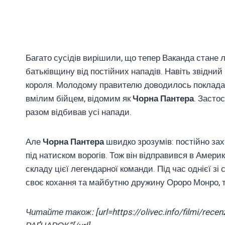
Багато сусідів вирішили, що тепер Ваканда стане 
батьківщину від постійних нападів. Навіть звідний 
короля. Молодому правителю доводилось покладати
вмілим бійцем, відомим як
Чорна Пантера
. Засто
разом відбивав усі напади.
Але
Чорна Пантера
швидко зрозумів: постійно з
під натиском ворогів. Тож він відправився в Амер
складу цієї легендарної команди. Під час однієї з
своє кохання та майбутню дружину Ороро Монро, т
Читайте також: [url=https://olivec.info/filmi/rec