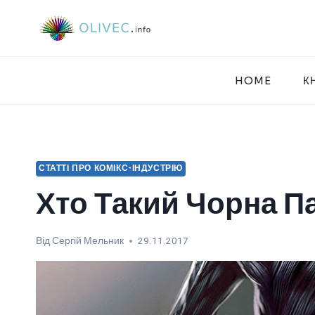
Перейти
до
вмісту
HOME
К
СТАТТІ ПРО КОМІКС-ІНДУСТРІЮ
Хто Такий Чорна П
Від
Сергій Мельник
29.11.2017