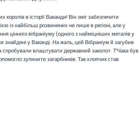
х королів в історії Ваканди! Він зміг забезпечити
нією із найбільш розвинених не лише в регіоні, але у
ння цінного вібраніуму (одного з найміцніших металів у
ли знайдені у Ваканді. На жаль, цей Вібраніум й загубив
 та спробували влаштувати державний заколот. Т’Чака був
помогло зупинити загарбників. Так хлопчик став