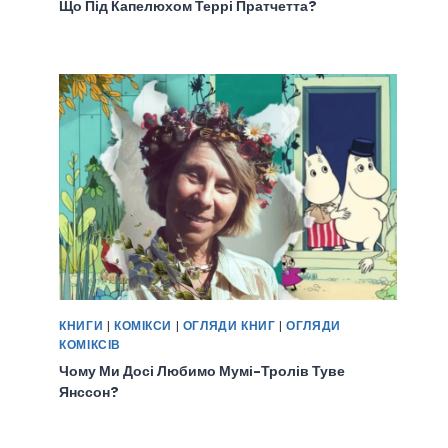
Що Під Капелюхом Террі Пратчетта?
КНИГИ
|
КОМІКСИ
|
ОГЛЯДИ КНИГ
|
ОГЛЯДИ
КОМІКСІВ
Чому Ми Досі Любимо Мумі-Тролів Туве
Янссон?