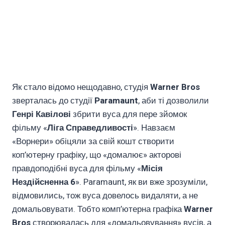
Як стало відомо нещодавно, студія
Warner Bros
зверталась до студії
Paramaunt
, аби ті дозволили
Генрі Кавілові
збрити вуса для пере зйомок
фільму «
Ліга Справедливості
». Навзаєм
«Ворнери» обіцяли за свій кошт створити
коп’ютерну графіку, що «домалює» акторові
правдоподібні вуса для фільму «
Місія
Нездійсненна 6
». Paramaunt, як ви вже зрозуміли,
відмовились, тож вуса довелось видаляти, а не
домальовувати. Тобто комп’ютерна графіка
Warner
Bros
створювалась для «домальовування» вусів, а