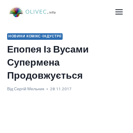
Перейти
до
вмісту
НОВИНИ КОМІКС-ІНДУСТРІЇ
Епопея Із Вусами
Супермена
Продовжується
Від
Сергій Мельник
28.11.2017