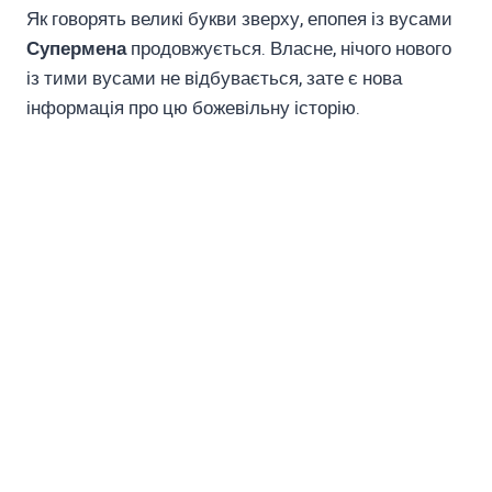
Як говорять великі букви зверху, епопея із вусами
Супермена
продовжується. Власне, нічого нового
із тими вусами не відбувається, зате є нова
інформація про цю божевільну історію.