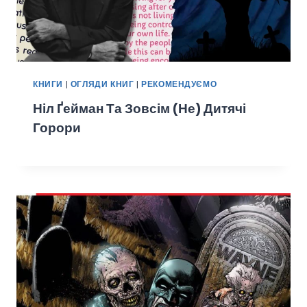
КНИГИ
|
ОГЛЯДИ КНИГ
|
РЕКОМЕНДУЄМО
Ніл Ґейман Та Зовсім (не) Дитячі
Горори