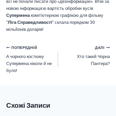
всі не почали писати про «дезінформацію». Втім за
новою інформацією вартість обробки вусів
Супермена
комп’ютерною графікою для фільму
“
Ліга Справедливості
” склала порядком 30
мільйонів доларів!
Навігація
ПОПЕРЕДНІЙ
ДАЛІ
А чорного костюму
Хто такий Чорна
Записів
Супермена ніколи й не
Пантера?
було!
Схожі Записи