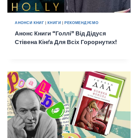
АНОНСИ КНИГ
|
КНИГИ
|
РЕКОМЕНДУЄМО
Анонс Книги “Голлі” Від Дідуся
Стівена Кінґа Для Всіх Горорнутих!