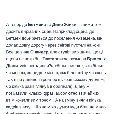
А тепер до
Бетмена
та
Диво Жінки
. Із ними теж
досить вирізаних сцен. Наприклад сцена, де
Бетмен добирається до поселення Аквамена, він
долає довгу дорогу через снігові пустелі на коні.
Все це зняв
Снайдер
, але студія вирішила, що ці
сцени не потрібні. Також зникла розмова
Брюса
та
Діани
: «він погодився?», «більш-менш», «то більш,
чи менш», «швидше менш, ніж більш» (ну чи якось
так, я не дивився трейлер в українському дубляжі,
бо кілька разів глянув в оригіналі). Діану ж
позбавили кількох фраз, абсолютно звичайних,
втім кокетливим тоном… А на зміну зняли кілька
кадрів знизу… Що на мою думки куди більше мало
б образити феміністок… І я, в загальному, не про