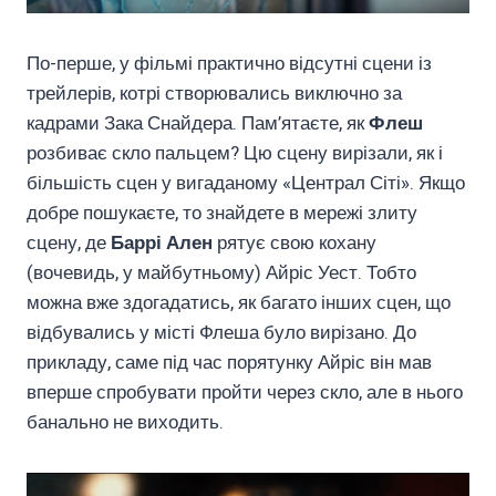
По-перше, у фільмі практично відсутні сцени із
трейлерів, котрі створювались виключно за
кадрами Зака Снайдера. Пам’ятаєте, як
Флеш
розбиває скло пальцем? Цю сцену вирізали, як і
більшість сцен у вигаданому «Централ Сіті». Якщо
добре пошукаєте, то знайдете в мережі злиту
сцену, де
Баррі Ален
рятує свою кохану
(вочевидь, у майбутньому) Айріс Уест. Тобто
можна вже здогадатись, як багато інших сцен, що
відбувались у місті Флеша було вирізано. До
прикладу, саме під час порятунку Айріс він мав
вперше спробувати пройти через скло, але в нього
банально не виходить.