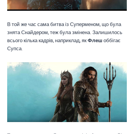
В той же час сама битва із Суперменом, що була
знята Снайдером, теж була змінена. Залишилось
всього кілька кадрів, наприклад, як
Флеш
оббігає
Супса.