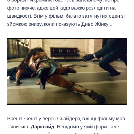
фото нижче, адже цей кадр важко розледіти на
швидкості. Втім у фільмі багато затягнутих сцен зі
зйомкою знизу, коли показують Диво-Жінку…
Врешті-решт у версії Снайдера, в кінці фільму мав
з’явитись
Дарксайд
. Невідомо у якій формі, але