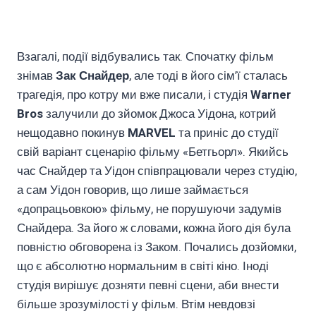
Взагалі, події відбувались так. Спочатку фільм
знімав
Зак Снайдер
, але тоді в його сім’ї сталась
трагедія, про котру ми вже писали, і студія
Warner
Bros
залучили до зйомок Джоса Уідона, котрий
нещодавно покинув
MARVEL
та приніс до студії
свій варіант сценарію фільму «Бетгьорл». Якийсь
час Снайдер та Уідон співпрацювали через студію,
а сам Уідон говорив, що лише займається
«допрацьовкою» фільму, не порушуючи задумів
Снайдера. За його ж словами, кожна його дія була
повністю обговорена із Заком. Почались дозйомки,
що є абсолютно нормальним в світі кіно. Іноді
студія вирішує дозняти певні сцени, аби внести
більше зрозумілості у фільм. Втім невдовзі