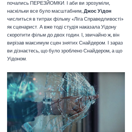
почались ПЕРЕЗЙОМКИ. І аби ви зрозуміли,
наскільки все було масштабним,
Джос Уідон
числиться в титрах фільму «Ліга Справедливості»
як сценарист. А вже тоді студія наказала Уідону
скоротити фільм до двох годин. І, звичайно ж, він
вирізав максимум сцен знятих Снайдером. І зараз
ви дізнаєтесь, що було зроблено Снайдером, а що
Уідоном.