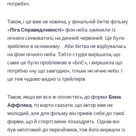
потреби».
Також, і це вже не новина, у фінальній битві фільму
«
Ліга Справедливості
» фон неба замінили із
нічного синюватого, на денний червоний. Це було
зроблено в основному… Аби битва не відбувалась
на фоні нічного неба. Тобто студія вирішила, що
саме це було проблемою в «БпС», і вирішила що
потрібно «ну що завгодно», тільки не нічне небо. І
це теж чудово видно із трейлерів.
Також, якщо ви все ж чіпляєтесь до форми
Бена
Аффлека
, то варто сказати, що актор вже не
молодий, але для фільму він привів себе до такої
форми, що й спортсмени позаздрять. Однак він
був неготовий до перезйомок, тож його вирвали із