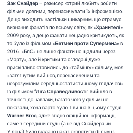
Зак Снайдер
– режисер котрий любить робити
фільми довгими, перенасичувати їх інформацією.
Дещо виходить настільки шикарним, що отримує
визнання фанатів по всьому світу, як «
Хранителі
»
2009 року, а дещо фанати нещадно критикують, як
то було із фільмом «
Бетмен проти Супермена
» в
2016. «БпС» не лише фанати не щадили через
«Марту», але й критики та оглядачі дуже
прискіпливо ставились до «таймінгу» фільму, мол
«затягнутим вийшов, перенасиченим та
незрозумілим середньостатистичному глядачеві».
Із фільмом “
Ліга Справедливості
” вийшло в
точності до навпаки, багато чого у фільмі не
показали, хоча варто було. І винна в цьому студія
Warner Bros
, адже згідно офіційної інформації,
саме з середини студії (а не від Снайдера чи
Уідона) було віддано наказ скоротити фільм із