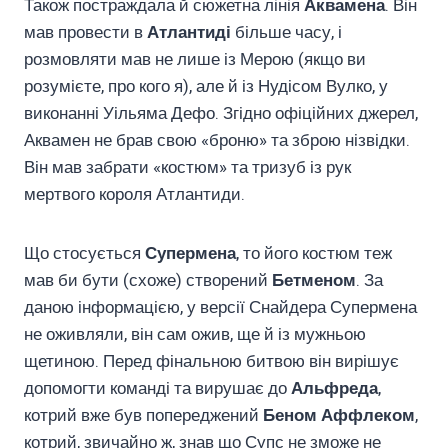
Також постраждала й сюжетна лінія
Аквамена
. Він
мав провести в
Атлантиді
більше часу, і
розмовляти мав не лише із Мерою (якщо ви
розумієте, про кого я), але й із Нудісом Вулко, у
виконанні Уільяма Дефо. Згідно офіційних джерел,
Аквамен не брав свою «броню» та зброю нізвідки.
Він мав забрати «костюм» та тризуб із рук
мертвого короля Атлантиди.
Що стосується
Супермена
, то його костюм теж
мав би бути (схоже) створений
Бетменом
. За
даною інформацією, у версії Снайдера Супермена
не оживляли, він сам ожив, ще й із мужньою
щетиною. Перед фінальною битвою він вирішує
допомогти команді та вирушає до
Альфреда
,
котрий вже був попереджений
Беном Аффлеком
,
котрий, звичайно ж, знав що Супс не зможе не