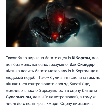
Також було вирізано багато сцен із
Кіборгом
, але
це і без мене, напевне, зрозуміло.
Зак Снайдер
відзняв досить багато матеріалу із Кіборгом ще в
людській подобі. Також були зняті сцени із тим, як
він вчиться контролювати свої здібності (що,
можливо, внесло б зрозумілості в сцену битви із
Суперменом
, де він їх не котролював), в тому ж
числі його політ крізь хмари. Сцену вирізали із