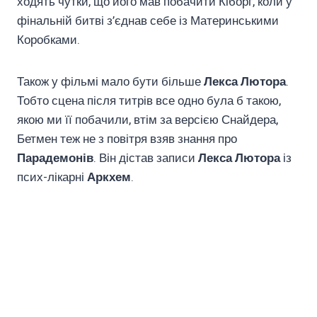
ходять чутки, що його мав побачити Кіборг, коли у
фінальній битві з’єднав себе із Материнськими
Коробками.
Також у фільмі мало бути більше
Лекса Лютора
.
Тобто сцена після титрів все одно була б такою,
якою ми її побачили, втім за версією Снайдера,
Бетмен теж не з повітря взяв знання про
Парадемонів
. Він дістав записи
Лекса Лютора
із
псих-лікарні
Аркхем
.