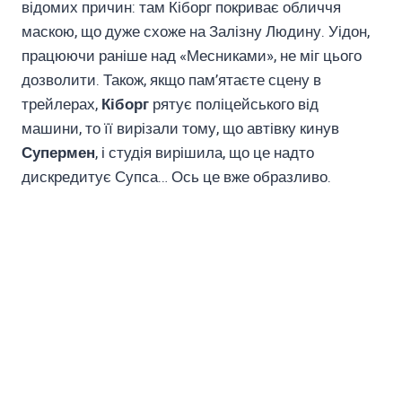
відомих причин: там Кіборг покриває обличчя
маскою, що дуже схоже на Залізну Людину. Уідон,
працюючи раніше над «Месниками», не міг цього
дозволити. Також, якщо пам’ятаєте сцену в
трейлерах,
Кіборг
рятує поліцейського від
машини, то її вирізали тому, що автівку кинув
Супермен
, і студія вирішила, що це надто
дискредитує Супса… Ось це вже образливо.