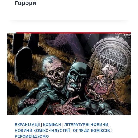
Горори
ЕКРАНІЗАЦІЇ
|
КОМІКСИ
|
ЛІТЕРАТУРНІ НОВИНИ
|
НОВИНИ КОМІКС-ІНДУСТРІЇ
|
ОГЛЯДИ КОМІКСІВ
|
РЕКОМЕНДУЄМО