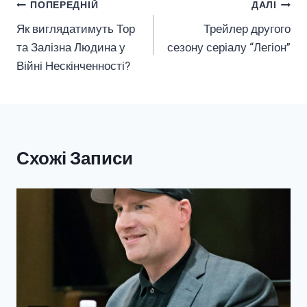
Навігація
ПОПЕРЕДНІЙ
ДАЛІ
Як виглядатимуть Тор
Трейлер другого
Записів
та Залізна Людина у
сезону серіалу “Легіон”
Війні Нескінченності?
Схожі Записи