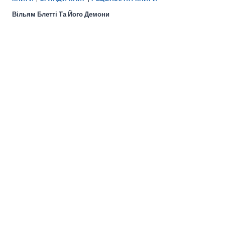
Вільям Блетті Та Його Демони