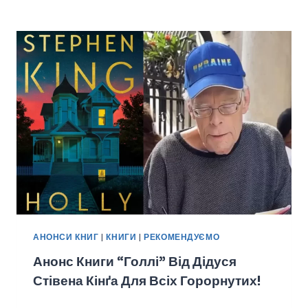
АНОНСИ КНИГ
|
КНИГИ
|
РЕКОМЕНДУЄМО
Анонс Книги “Голлі” Від Дідуся
Стівена Кінґа Для Всіх Горорнутих!