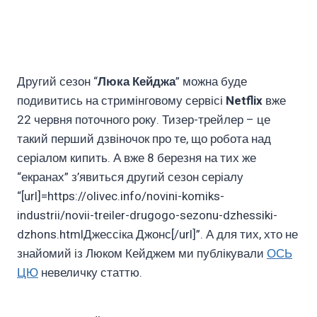
Другий сезон “
Люка Кейджа
” можна буде
подивитись на стримінговому сервісі
Netflix
вже
22 червня поточного року. Тизер-трейлер – це
такий перший дзвіночок про те, що робота над
серіалом кипить. А вже 8 березня на тих же
“екранах” з’явиться другий сезон серіалу
“[url]=https://olivec.info/novini-komiks-
industrii/novii-treiler-drugogo-sezonu-dzhessiki-
dzhons.htmlДжессіка Джонс[/url]”. А для тих, хто не
знайомий із Люком Кейджем ми публікували
ОСЬ
ЦЮ
невеличку статтю.