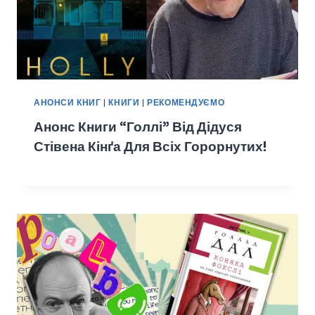
АНОНСИ КНИГ
|
КНИГИ
|
РЕКОМЕНДУЄМО
Анонс Книги “Голлі” Від Дідуся
Стівена Кінґа Для Всіх Горорнутих!