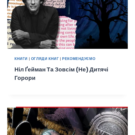
КНИГИ
|
ОГЛЯДИ КНИГ
|
РЕКОМЕНДУЄМО
Ніл Ґейман Та Зовсім (не) Дитячі
Горори