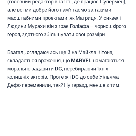
(головний редактор в газеті, де працює Супермен),
але всі ми добре його пам’ятаємо за такими
масштабними проектами, як Матриця. У сиквелі
Людини Мурахи він зіграє Голіафа – чорношкірого
героя, здатного збільшувати свої розміри.
Взагалі, оглядаючись ще й на Майкла Кітона,
складається враження, що
MARVEL
намагаються
морально задавити
DC
, перебираючи їхніх
колишніх акторів. Проте ж і DC до себе Уільяма
Дефо переманили, так? Ну гаразд, менше з тим.