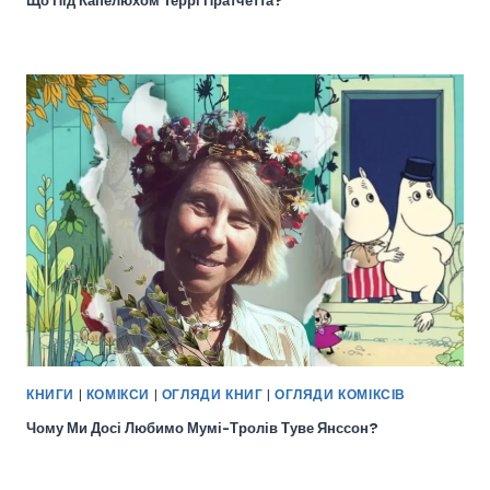
Що Під Капелюхом Террі Пратчетта?
КНИГИ
|
КОМІКСИ
|
ОГЛЯДИ КНИГ
|
ОГЛЯДИ КОМІКСІВ
Чому Ми Досі Любимо Мумі-Тролів Туве Янссон?