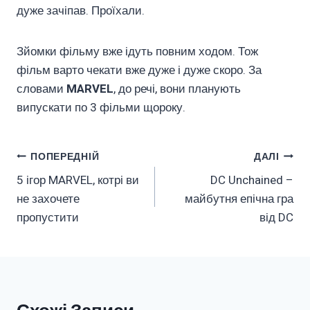
дуже зачіпав. Проїхали.
Зйомки фільму вже ідуть повним ходом. Тож
фільм варто чекати вже дуже і дуже скоро. За
словами
MARVEL
, до речі, вони планують
випускати по 3 фільми щороку.
Навігація
ПОПЕРЕДНІЙ
ДАЛІ
5 ігор MARVEL, котрі ви
DC Unchained –
Записів
не захочете
майбутня епічна гра
пропустити
від DC