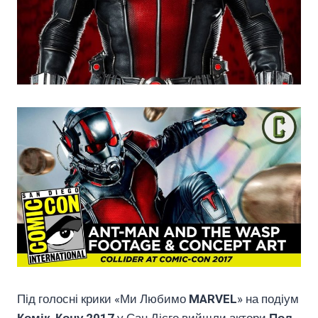
Під голосні крики «Ми Любимо
MARVEL
» на подіум