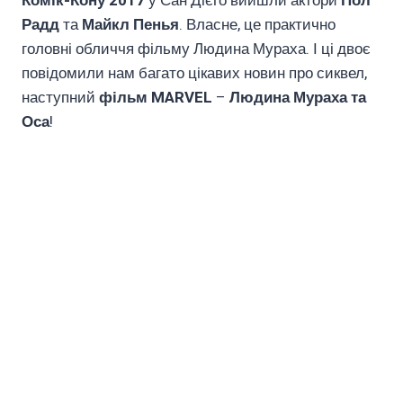
Комік-Кону 2017
у Сан Дієго вийшли актори
Пол
Радд
та
Майкл Пенья
. Власне, це практично
головні обличчя фільму Людина Мураха. І ці двоє
повідомили нам багато цікавих новин про сиквел,
наступний
фільм MARVEL
–
Людина Мураха та
Оса
!