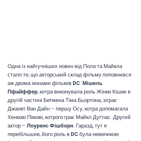
Одна із найгучніших новин від Пола та Майкла
стало те, що акторський склад фільму поповнився
аж двома іконами фільмів
DC
.
Мішель
Пфайффер
, котра виконувала роль Жінки Кішки в
другій частині Бетмена Тіма Бьортона, зіграє
Джанет Ван Дайн – першу Осу, котра допомагала
Хенкові Пімові, котрого грає Майкл Дуґлас. Другий
актор –
Лоуренс Фішборн
. Гаразд, тут я
перебільшив, його роль в
DC
була невеликою