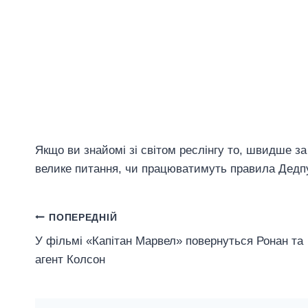
Якщо ви знайомі зі світом реслінгу то, швидше з
велике питання, чи працюватимуть правила Дед
Навігація
ПОПЕРЕДНІЙ
У фільмі «Капітан Марвел» повернуться Ронан та
Записів
агент Колсон