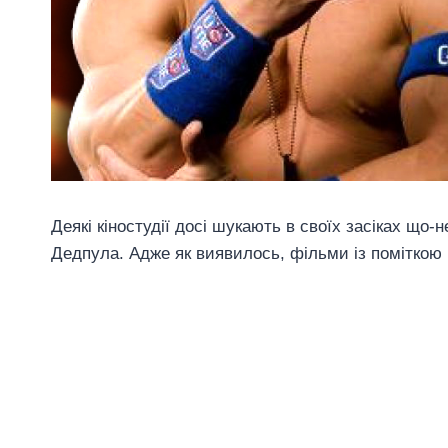
Деякі кіностудії досі шукають в своїх засіках що
Дедпула. Адже як виявилось, фільми із поміткою