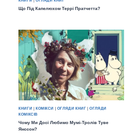
КНИГИ
|
ОГЛЯДИ КНИГ
Що Під Капелюхом Террі Пратчетта?
КНИГИ
|
КОМІКСИ
|
ОГЛЯДИ КНИГ
|
ОГЛЯДИ
КОМІКСІВ
Чому Ми Досі Любимо Мумі-Тролів Туве
Янссон?