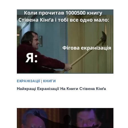
ЕКРАНІЗАЦІЇ
|
КНИГИ
Найкращі Екранізації На Книги Стівена Кінґа