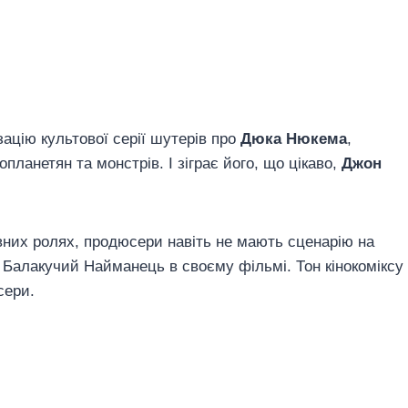
ацію культової серії шутерів про
Дюка Нюкема
,
планетян та монстрів. І зіграє його, що цікаво,
Джон
вних ролях, продюсери навіть не мають сценарію на
в Балакучий Найманець в своєму фільмі. Тон кінокоміксу
сери.