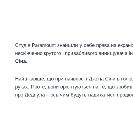
Студія Paramount знайшли у себе права на екраніз
нескінченно крутого і привабливого винищувача іно
Сіна
.
Найцікавіше, що при наявності Джона Сіни в голо
руках. Проте, вони орієнтуються на те, що зроби
про Дедпула – ось чим будуть надихатися продю