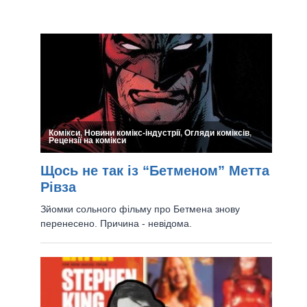
Чутка: Disney Відмінили
Фільми “Темний Фенікс” Та