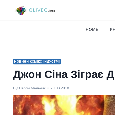
Перейти
до
вмісту
HOME
К
НОВИНИ КОМІКС-ІНДУСТРІЇ
Джон Сіна Зіграє 
Від
Сергій Мельник
29.03.2018