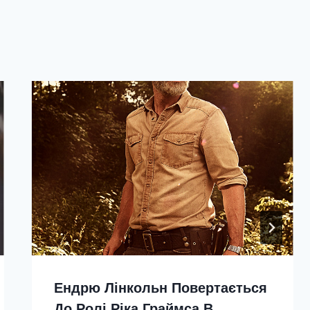
Ендрю Лінкольн Повертається
До Ролі Ріка Граймса В