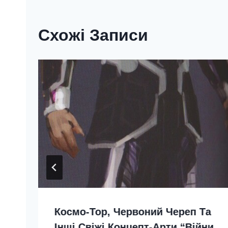
Схожі Записи
Космо-Тор, Червоний Череп Та
Інші Свіжі Концепт-Арти “Війни