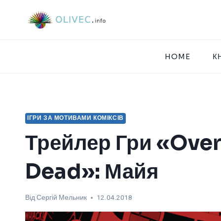
Перейти
до
вмісту
HOME
К
ІГРИ ЗА МОТИВАМИ КОМІКСІВ
Трейлер Гри «Over
Dead»: Майя
Від
Сергій Мельник
12.04.2018