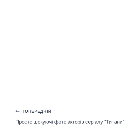
Навігація
ПОПЕРЕДНІЙ
Просто шокуючі фото акторів серіалу “Титани”
Записів