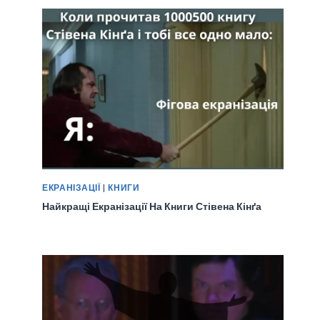
ЕКРАНІЗАЦІЇ
|
КНИГИ
Найкращі Екранізації На Книги Стівена Кінґа