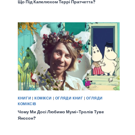
Що Під Капелюхом Террі Пратчетта?
КНИГИ
|
КОМІКСИ
|
ОГЛЯДИ КНИГ
|
ОГЛЯДИ
КОМІКСІВ
Чому Ми Досі Любимо Мумі-Тролів Туве
Янссон?