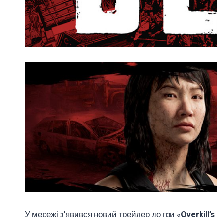
У мережі з’явився новий трейлер до гри «
Overkill’