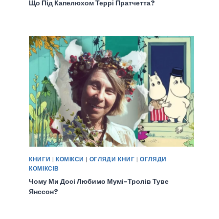
Що Під Капелюхом Террі Пратчетта?
КНИГИ
|
КОМІКСИ
|
ОГЛЯДИ КНИГ
|
ОГЛЯДИ
КОМІКСІВ
Чому Ми Досі Любимо Мумі-Тролів Туве
Янссон?