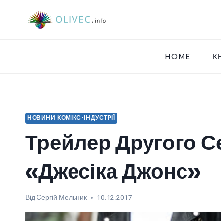
Перейти
до
вмісту
HOME
К
НОВИНИ КОМІКС-ІНДУСТРІЇ
Трейлер Другого С
«Джесіка Джонс»
Від
Сергій Мельник
10.12.2017