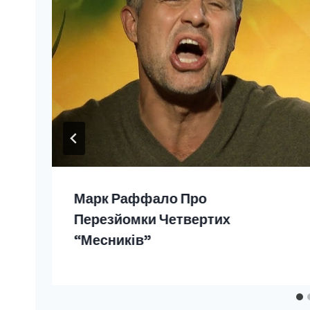
Марк Раффало Про
Перезйомки Четвертих
“Месників”