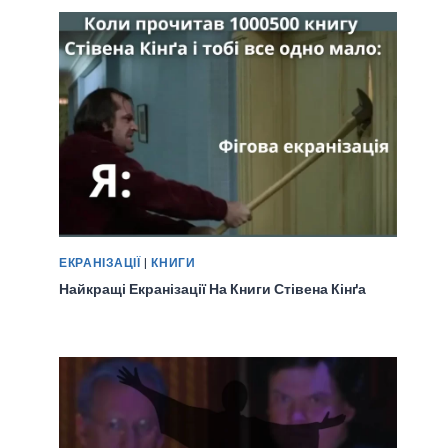
ЕКРАНІЗАЦІЇ
|
КНИГИ
Найкращі Екранізації На Книги Стівена Кінґа