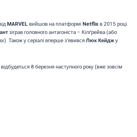
від
MARVEL
вийшов на платформі
Netflix
в 2015 році.
ант
зіграв головного антагоніста – Кілґрейва (або
сах). Також у серіалі вперше з’явився
Люк Кейдж
у
 відбудеться 8 березня наступного року (вже зовсім