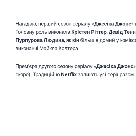
Нагадаю, перший сезон серіалу «
Джесіка Джонс
» 
Головну роль виконала
Крістен Ріттер
,
Девід Тенн
Пурпурова Людина
, як він більш відомий у комік
виконанні Майкла Колтера.
Прем’єра другого сезону серіалу «
Джесіка Джонс
»
скоро). Традиційно
Netflix
залиють усі серії разом.