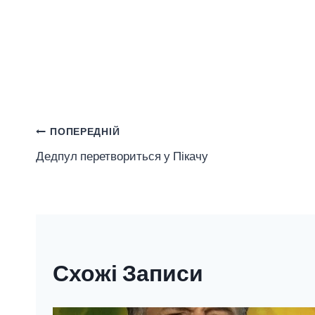
Навігація
ПОПЕРЕДНІЙ
Дедпул перетвориться у Пікачу
Записів
Схожі Записи