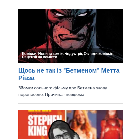
Девід Харбор: “Хеллбой – Це
Класично Складний Герой”