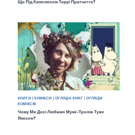
Що Під Капелюхом Террі Пратчетта?
КНИГИ
|
КОМІКСИ
|
ОГЛЯДИ КНИГ
|
ОГЛЯДИ
КОМІКСІВ
Чому Ми Досі Любимо Мумі-Тролів Туве
Янссон?