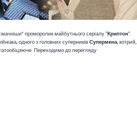
смачніши” проморолик майбутнього серіалу “
Криптон
“.
йніака, одного з головних суперників
Супермена
, котрий,
агатообіцяюче. Переходимо до перегляду.