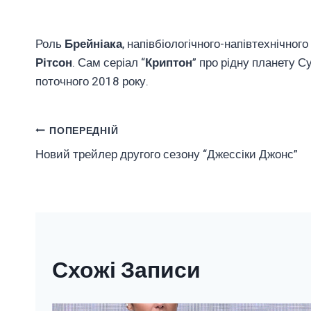
Роль
Брейніака
, напівбіологічного-напівтехнічного
Рітсон
. Сам серіал “
Криптон
” про рідну планету 
поточного 2018 року.
Навігація
ПОПЕРЕДНІЙ
Новий трейлер другого сезону “Джессіки Джонс”
Записів
Схожі Записи