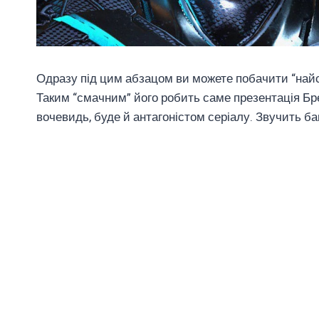
Одразу під цим абзацом ви можете побачити “най
Таким “смачним” його робить саме презентація Бре
вочевидь, буде й антагоністом серіалу. Звучить б