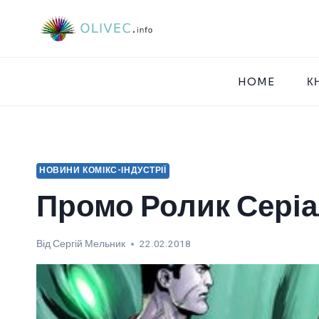
Перейти
до
вмісту
HOME
К
НОВИНИ КОМІКС-ІНДУСТРІЇ
Промо Ролик Серіа
Від
Сергій Мельник
22.02.2018