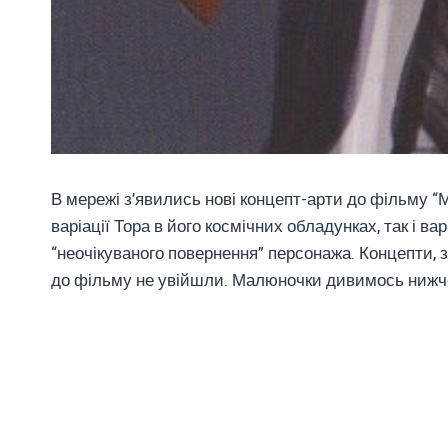
В мережі з’явились нові концепт-арти до фільму “М
варіації Тора в його космічних обладунках, так і в
“неочікуваного повернення” персонажа. Концепти, зда
до фільму не увійшли. Малюночки дивимось нижч