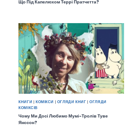
Що Під Капелюхом Террі Пратчетта?
КНИГИ
|
КОМІКСИ
|
ОГЛЯДИ КНИГ
|
ОГЛЯДИ
КОМІКСІВ
Чому Ми Досі Любимо Мумі-Тролів Туве
Янссон?