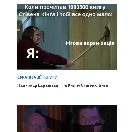
ЕКРАНІЗАЦІЇ
|
КНИГИ
Найкращі Екранізації На Книги Стівена Кінґа