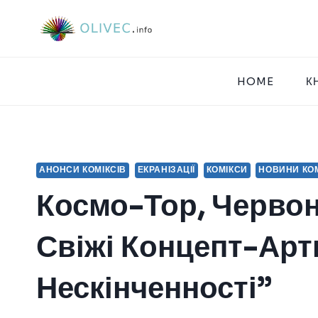
Перейти
до
вмісту
HOME
К
АНОНСИ КОМІКСІВ
ЕКРАНІЗАЦІЇ
КОМІКСИ
НОВИНИ КОМ
Космо-Тор, Червон
Свіжі Концепт-Арт
Нескінченності”