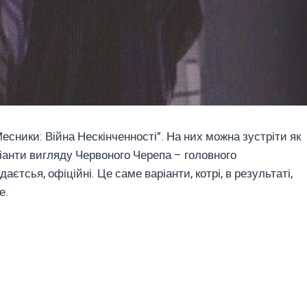
есники: Війна Нескінченності”. На них можна зустріти як
аріанти вигляду Червоного Черепа – головного
єтсья, офіційні. Це саме варіанти, котрі, в результаті,
е.