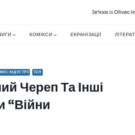
Зв’язок із Olivec.
НИГИ
КОМІКСИ
ЕКРАНІЗАЦІЇ
ЛІТЕРА
ІКС-ІНДУСТРІЇ
ТОП
ий Череп Та Інші
и “Війни