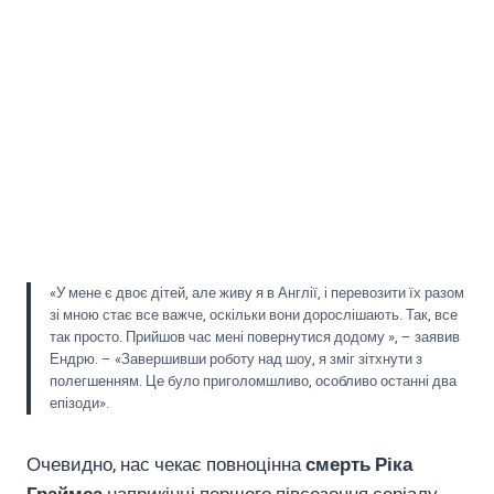
«У мене є двоє дітей, але живу я в Англії, і перевозити їх разом
зі мною стає все важче, оскільки вони дорослішають. Так, все
так просто. Прийшов час мені повернутися додому », – заявив
Ендрю. – «Завершивши роботу над шоу, я зміг зітхнути з
полегшенням. Це було приголомшливо, особливо останні два
епізоди».
Очевидно, нас чекає повноцінна
смерть Ріка