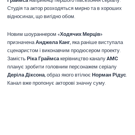
Граймса
наприкінці першого півсезоння серіалу.
Студія та актор розходяться мирно та в хороших
відносинах, що вигідно обом.
Новим шоураннером «
Ходячих Мерців
»
призначена
Анджела Канг
, яка раніше виступала
сценаристом і виконавчим продюсером проекту.
Замість
Ріка Граймса
керівництво каналу
AMC
планує зробити головним персонажем серіалу
Деріла Діксона
, образ якого втілює
Норман Рідус
.
Канал вже пропонує акторові значну суму.