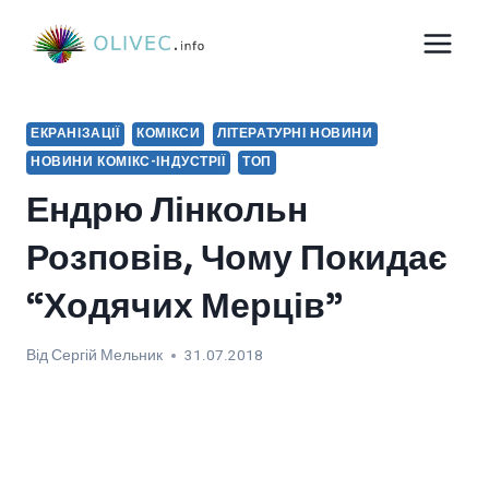
Перейти
до
вмісту
ЕКРАНІЗАЦІЇ
КОМІКСИ
ЛІТЕРАТУРНІ НОВИНИ
НОВИНИ КОМІКС-ІНДУСТРІЇ
ТОП
Ендрю Лінкольн
Розповів, Чому Покидає
“Ходячих Мерців”
Від
Сергій Мельник
31.07.2018