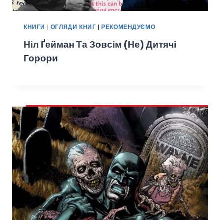
КНИГИ
|
ОГЛЯДИ КНИГ
|
РЕКОМЕНДУЄМО
Ніл Ґейман Та Зовсім (не) Дитячі
Горори