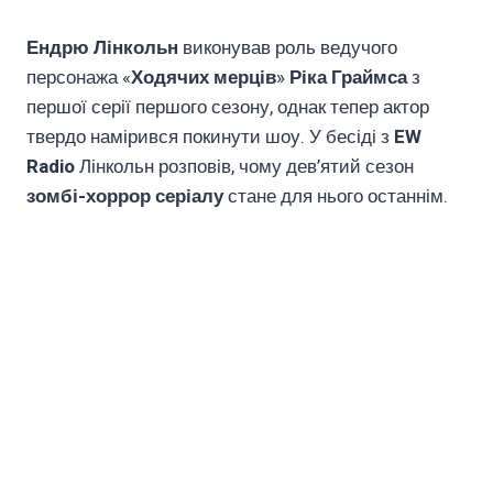
Ендрю Лінкольн
виконував роль ведучого
персонажа «
Ходячих мерців
»
Ріка Граймса
з
першої серії першого сезону, однак тепер актор
твердо намірився покинути шоу. У бесіді з
EW
Radio
Лінкольн розповів, чому дев’ятий сезон
зомбі-хоррор серіалу
стане для нього останнім.