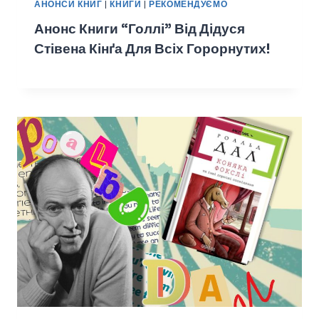
АНОНСИ КНИГ
|
КНИГИ
|
РЕКОМЕНДУЄМО
Анонс Книги “Голлі” Від Дідуся
Стівена Кінґа Для Всіх Горорнутих!