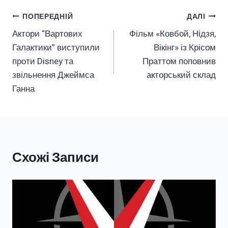
Навігація
ПОПЕРЕДНІЙ
ДАЛІ
Актори “Вартових
Фільм «Ковбой, Нідзя,
Записів
Галактики” виступили
Вікінг» із Крісом
проти Disney та
Праттом поповнив
звільнення Джеймса
акторський склад
Ганна
Схожі Записи