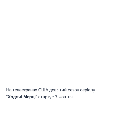
На телеекранах США дев’ятий сезон серіалу
“
Ходячі Мерці
” стартує 7 жовтня.