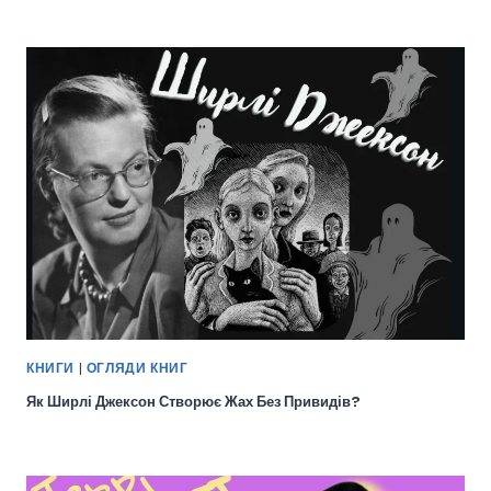
КНИГИ
|
ОГЛЯДИ КНИГ
Як Ширлі Джексон Створює Жах Без Привидів?