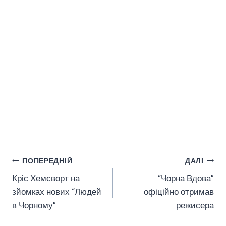
Навігація
ПОПЕРЕДНІЙ
ДАЛІ
Кріс Хемсворт на
“Чорна Вдова”
Записів
зйомках нових “Людей
офіційно отримав
в Чорному”
режисера