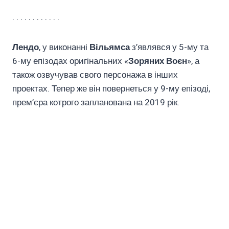
. . . . . . . . . . . .
Лендо
, у виконанні
Вільямса
з’являвся у 5-му та
6-му епізодах оригінальних «
Зоряних Воєн
», а
також озвучував свого персонажа в інших
проектах. Тепер же він повернеться у 9-му епізоді,
прем’єра котрого запланована на 2019 рік.