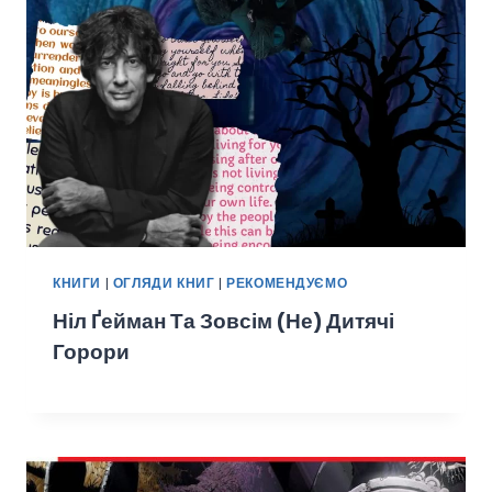
КНИГИ
|
ОГЛЯДИ КНИГ
|
РЕКОМЕНДУЄМО
Ніл Ґейман Та Зовсім (не) Дитячі
Горори