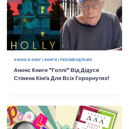
АНОНСИ КНИГ
|
КНИГИ
|
РЕКОМЕНДУЄМО
Анонс Книги “Голлі” Від Дідуся
Стівена Кінґа Для Всіх Горорнутих!