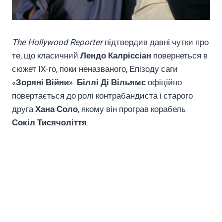
The Hollywood Reporter
підтвердив давні чутки про
те, що класичний
Лендо Калріссіан
повернеться в
сюжет IX-го, поки неназваного, Епізоду саги
«
Зоряні Війни
».
Біллі Ді Вільямс
офіційно
повертається до ролі контрабандиста і старого
друга
Хана Соло
, якому він програв корабель
Сокіл Тисячоліття
.