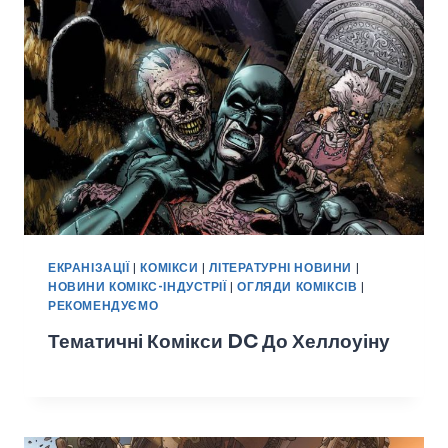
ЕКРАНІЗАЦІЇ
|
КОМІКСИ
|
ЛІТЕРАТУРНІ НОВИНИ
|
НОВИНИ КОМІКС-ІНДУСТРІЇ
|
ОГЛЯДИ КОМІКСІВ
|
РЕКОМЕНДУЄМО
Тематичні Комікси DC До Хеллоуіну