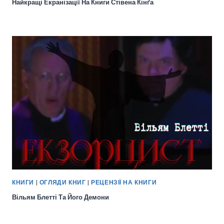
Найкращі Екранізації На Книги Стівена Кінґа
КНИГИ
|
ОГЛЯДИ КНИГ
|
РЕЦЕНЗІЇ НА КНИГИ
Вільям Блетті Та Його Демони