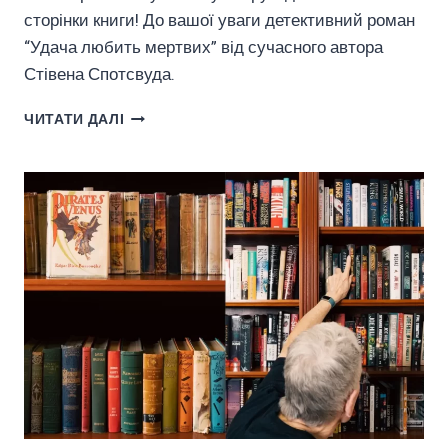
сторінки книги! До вашої уваги детективний роман
“Удача любить мертвих” від сучасного автора
Стівена Спотсвуда.
ОГЛЯД
ЧИТАТИ ДАЛІ
НА
ДЕТЕКТИВНИЙ
РОМАН
СТІВЕНА
СПОТСВУДА
“УДАЧА
ЛЮБИТЬ
МЕРТВИХ”