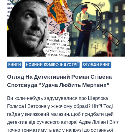
ЖАХІВ,
ЯКА
ВИЙДЕ
У
2024
РОЦІ!
КНИГИ
НОВИНИ КОМІКС-ІНДУСТРІЇ
ОГЛЯДИ КНИГ
Огляд На Детективний Роман Стівена
Спотсвуда “Удача Любить Мертвих”
Ви коли-небудь задумувалися про Шерлока
Голмса і Ватсона у жіночому образі? Ніт?! Тоді
гайда у книжковий магазин, щоб придбати цей
детектив від сучасного автора! Адже Ліліан і Вілл
точно триматимуть вас у напрузі до останньої