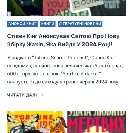
АНОНСИ КНИГ
КНИГИ
ЛІТЕРАТУРНІ НОВИНИ
Стівен Кінґ Анонсував Світові Про Нову
Збірку Жахів, Яка Вийде У 2024 Році!
У подкасті “Talking Scared Podcast”, Стівен Кінґ
повідомив, що його нова величенька збірка (понад
600 сторінок) з назвою “You like it darker”
планується до виходу в травні-червні 2024 року!
СТІВЕН
ЧИТАТИ ДАЛІ
КІНҐ
АНОНСУВАВ
СВІТОВІ
ПРО
НОВУ
ЗБІРКУ