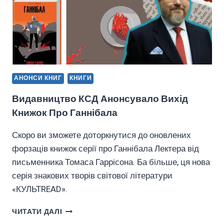
АНОНСИ КНИГ
КНИГИ
Видавництво КСД Анонсувало Вихід
Книжок Про Ганнібала
Скоро ви зможете доторкнутися до оновлених
форзаців книжок серії про Ганнібала Лектера від
письменника Томаса Гаррісона. Ба більше, ця нова
серія знакових творів світової літератури
«КУЛЬТREAD».
ВИДАВНИЦТВО
ЧИТАТИ ДАЛІ
КСД