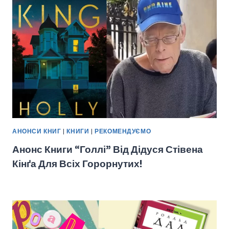
АНОНСИ КНИГ
|
КНИГИ
|
РЕКОМЕНДУЄМО
Анонс Книги “Голлі” Від Дідуся Стівена
Кінґа Для Всіх Горорнутих!