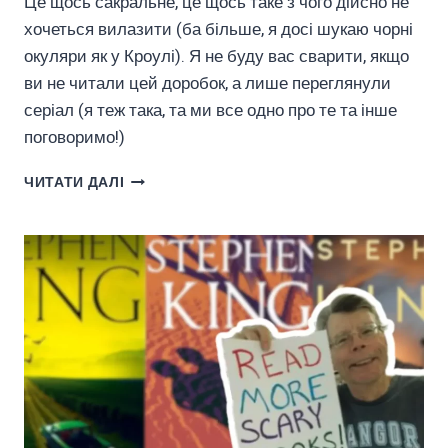
Це щось сакральне, це щось таке з чого дійсно не
хочеться вилазити (ба більше, я досі шукаю чорні
окуляри як у Кроулі). Я не буду вас сварити, якщо
ви не читали цей доробок, а лише переглянули
серіал (я теж така, та ми все одно про те та інше
поговоримо!)
ОГЛЯД
ЧИТАТИ ДАЛІ
НА
“ДОБРИХ
ПЕРЕДВІСНИКІВ”
ҐЕЙМАНА
ТА
ПРАТЧЕТТА
—
ВЕСЕЛО,
ІЗ
ВИНОСКАМИ
(АВТОРА)