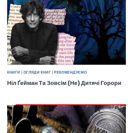
КНИГИ
|
ОГЛЯДИ КНИГ
|
РЕКОМЕНДУЄМО
Ніл Ґейман Та Зовсім (не) Дитячі Горори