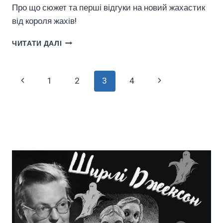
Про що сюжет та перші відгуки на новий жахастик
від короля жахів!
АНОНС
ЧИТАТИ ДАЛІ
КНИГИ
“ГОЛЛІ”
ВІД
Навігація
Попередня
Наступна
1
2
3
4
ДІДУСЯ
СТІВЕНА
За
сторінка
сторінка
КІНҐА
ДЛЯ
Сторінками
ВСІХ
ГОРОРНУТИХ!