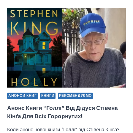
АНОНСУВАЛО
ВИХІД
КНИЖОК
ПРО
ГАННІБАЛА
АНОНСИ КНИГ
КНИГИ
РЕКОМЕНДУЄМО
Анонс Книги “Голлі” Від Дідуся Стівена
Кінґа Для Всіх Горорнутих!
Коли анонс нової книги “Голлі” від Стівена Кінґа?