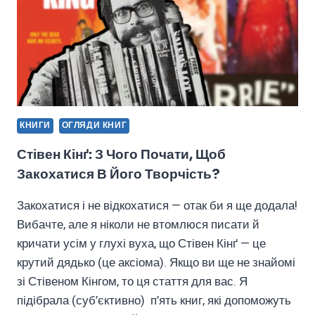
КНИГИ
ОГЛЯДИ КНИГ
Стівен Кінґ: З Чого Почати, Щоб
Закохатися В Його Творчість?
Закохатися і не відкохатися — отак би я ще додала!
Вибачте, але я ніколи не втомлюся писати й
кричати усім у глухі вуха, що Стівен Кінґ — це
крутий дядько (це аксіома). Якщо ви ще не знайомі
зі Стівеном Кінгом, то ця стаття для вас. Я
підібрала (суб’єктивно) п’ять книг, які допоможуть