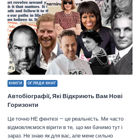
ПРО
МАЙБУТНЄ?
А
ЩЕ
ХТО
ТАКИЙ
РІЧАРД
БАХМАН?
КНИГИ
ОГЛЯДИ КНИГ
Автобіографії, Які Відкриють Вам Нові
Горизонти
Це точно НЕ фентезі — це реальність. Ми часто
відмовляємося вірити в те, що ми бачимо тут і
зараз. Не знаю як для вас, але мене сильно