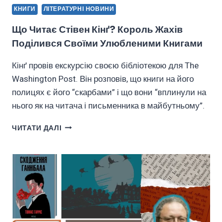
КНИГИ
ЛІТЕРАТУРНІ НОВИНИ
Що Читає Стівен Кінґ? Король Жахів
Поділився Своїми Улюбленими Книгами
Кінґ провів екскурсію своєю бібліотекою для The
Washington Post. Він розповів, що книги на його
полицях є його “скарбами” і що вони “вплинули на
нього як на читача і письменника в майбутньому”.
ЩО
ЧИТАТИ ДАЛІ
ЧИТАЄ
СТІВЕН
КІНҐ?
КОРОЛЬ
ЖАХІВ
ПОДІЛИВСЯ
СВОЇМИ
УЛЮБЛЕНИМИ
КНИГАМИ