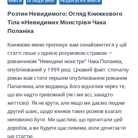
КНИГИ
ОГЛЯДИ КНИГ
РЕЦЕНЗІЇ НА КНИГИ
Розтин Невидимого: Огляд Книжкового
Тіла «Невидимих ​​монстрів» Чака
Поланіка
Книжкове меню пропонує вам ознайомитися у цій
статті лише з однією розумовою стравою —
романчиком “Невидимі монстри” Чака Поланіка,
опублікований у 1999 році. Цікавий факт: спочатку
роман мав стати першим опублікованим романом
Палагнюка, але видавець його відхилив через те,
що він надто тривожний (як і ми всі, занадто
життєво). Як не крути, але якщо ми даємо людям
другий шанс, щодо книжок таких розмов взагалі
неповинно бути. Ми щасливі, що прочитали цей
доробок, а ви будете щасливими, коли дочитаєте
цю статтю.