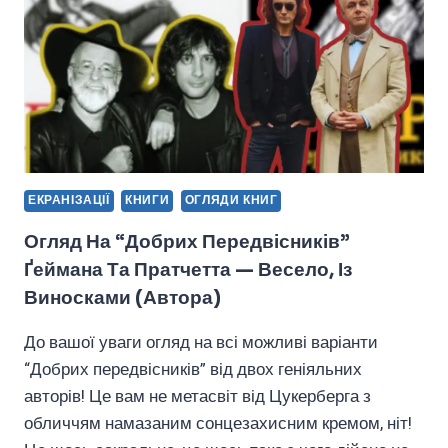
ЕКРАНІЗАЦІЇ
КНИГИ
ОГЛЯДИ КНИГ
Огляд На “Добрих Передвісників”
Ґеймана Та Пратчетта — Весело, Із
Виносками (автора)
До вашої уваги огляд на всі можливі варіанти
“Добрих передвісників” від двох геніяльних
авторів! Це вам не метасвіт від Цукерберга з
обличчям намазаним сонцезахисним кремом, ніт!