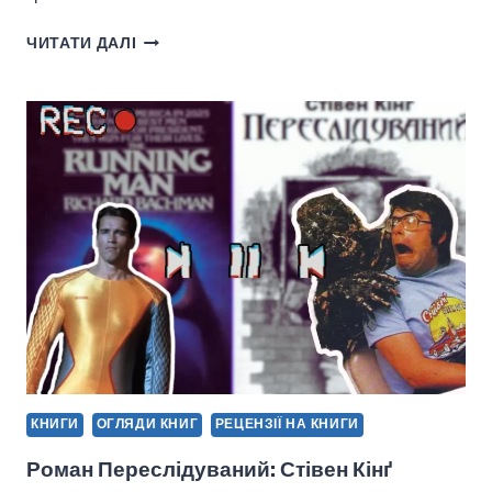
РОЗТИН
ЧИТАТИ ДАЛІ
НЕВИДИМОГО:
ОГЛЯД
КНИЖКОВОГО
ТІЛА
«НЕВИДИМИХ
МОНСТРІВ»
ЧАКА
ПОЛАНІКА
КНИГИ
ОГЛЯДИ КНИГ
РЕЦЕНЗІЇ НА КНИГИ
Роман Переслідуваний: Стівен Кінґ