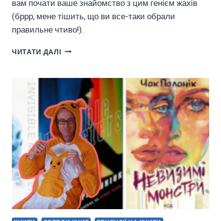
вам почати ваше знайомство з цим генієм жахів
(бррр, мене тішить, що ви все-таки обрали
правильне чтиво!).
СТІВЕН
ЧИТАТИ ДАЛІ
КІНҐ:
З
ЧОГО
ПОЧАТИ,
ЩОБ
ЗАКОХАТИСЯ
В
ЙОГО
ТВОРЧІСТЬ?