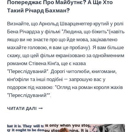
Попереджає Про Майбутнє? А Ще Хто
Такий Річард Бахман?
Визнайте, що Арнольд Шварценеггер крутий у ролі
Бена Річардза у фільмі “Людина, що біжить”(навіть
якщо ви не знаєте про що йде мова, зацікавлено
махайте головою, я вам це пробачу). Я вам більше
скажу, що цей фільм екранізовано за однойменним
романом Стівена Кінґа, ще є назва
“Переслідуваний”. Дорогі читолюби, книгомани,
кінґофіли та інші подібні — запрошую вас у
подорож під назвою: “Огляд на роман короля жахів
“Переслідуваний””.
РОМАН
ЧИТАТИ ДАЛІ
ПЕРЕСЛІДУВАНИЙ:
СТІВЕН
КІНҐ
ПОПЕРЕДЖАЄ