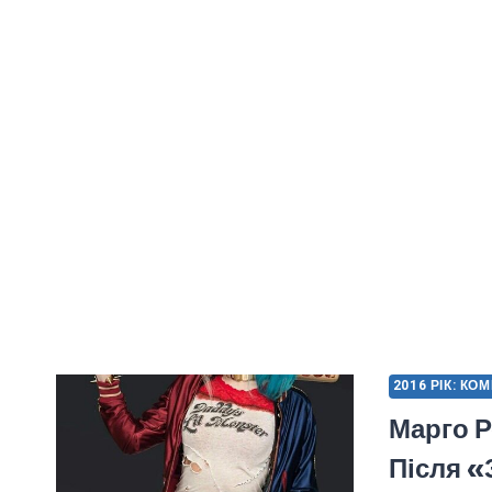
2016 РІК: КО
Марго Р
Після «