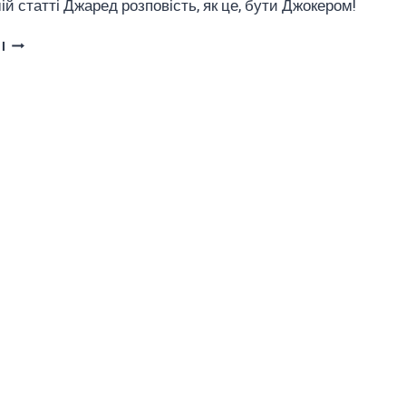
шій статті Джаред розповість, як це, бути Джокером!
ДЖАРЕД
І
ЛЕТО
РОЗПОВІДАЄ
ПРО
“СВОГО”
ДЖОКЕРА