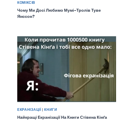
КОМІКСІВ
Чому Ми Досі Любимо Мумі-Тролів Туве
Янссон?
ЕКРАНІЗАЦІЇ
|
КНИГИ
Найкращі Екранізації На Книги Стівена Кінґа