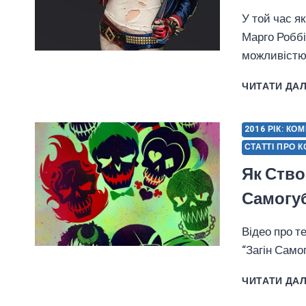
У той час я
Марго Роббі
можливістю 
ЧИТАТИ ДАЛ
2016 РІК: КО
СТАТТІ ПРО 
Як Ств
Самогу
Відео про т
“Загін Самог
ЧИТАТИ ДАЛ