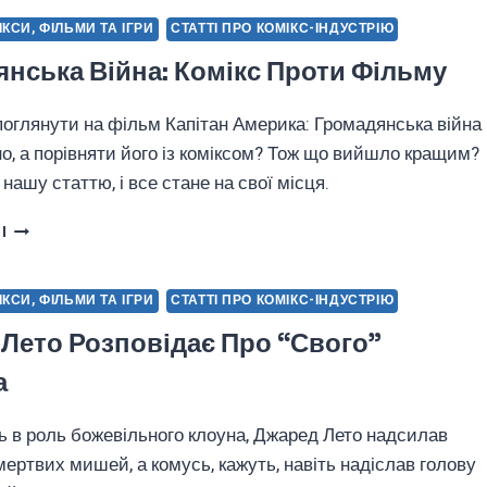
ФІЛЬМУ
МІКСИ, ФІЛЬМИ ТА ІГРИ
СТАТТІ ПРО КОМІКС-ІНДУСТРІЮ
«ЗАГІН
нська Війна: Комікс Проти Фільму
САМОГУБЦІВ»
поглянути на фільм Капітан Америка: Громадянська війна
но, а порівняти його із коміксом? Тож що вийшло кращим?
нашу статтю, і все стане на свої місця.
ГРОМАДЯНСЬКА
І
ВІЙНА:
КОМІКС
ПРОТИ
МІКСИ, ФІЛЬМИ ТА ІГРИ
СТАТТІ ПРО КОМІКС-ІНДУСТРІЮ
ФІЛЬМУ
Лето Розповідає Про “свого”
а
 в роль божевільного клоуна, Джаред Лето надсилав
мертвих мишей, а комусь, кажуть, навіть надіслав голову