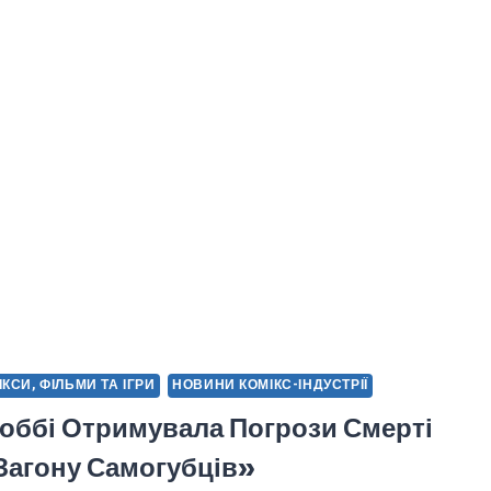
МІКСИ, ФІЛЬМИ ТА ІГРИ
НОВИНИ КОМІКС-ІНДУСТРІЇ
оббі Отримувала Погрози Смерті
Загону Самогубців»