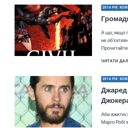
2016 РІК: КО
Громадя
А що, якщо 
не об’єктив
Прочитайте 
ЧИТАТИ ДАЛ
2016 РІК: КО
Джаред 
Джокер
Аби вжитись
Марго Робі 