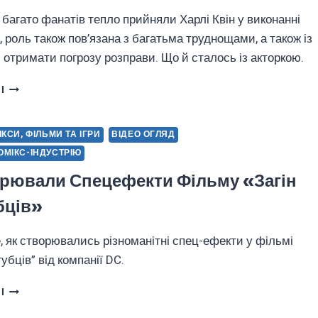
к багато фанатів тепло прийняли Харлі Квін у виконанні
, роль також пов’язана з багатьма труднощами, а також із
отримати погрозу розправи. Що й сталось із акторкою.
МАРГО
І
РОББІ
ОТРИМУВАЛА
ПОГРОЗИ
МІКСИ, ФІЛЬМИ ТА ІГРИ
ВІДЕО ОГЛЯД
СМЕРТІ
КОМІКС-ІНДУСТРІЮ
ПІСЛЯ
«ЗАГОНУ
орювали Спецефекти Фільму «Загін
САМОГУБЦІВ»
бців»
е, як створювались різноманітні спец-ефекти у фільмі
убців” від компанії DC.
ЯК
І
СТВОРЮВАЛИ
СПЕЦЕФЕКТИ